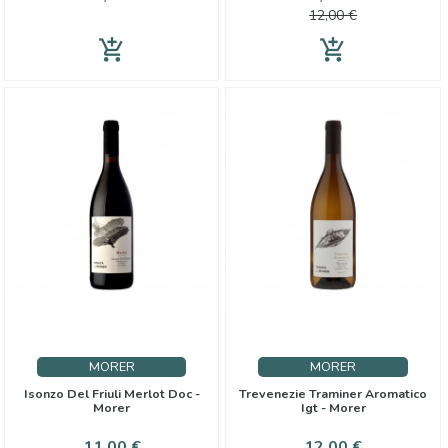
base
12,00 €
add_shopping_cart
add_shopping_cart
MORER
MORER
Isonzo Del Friuli Merlot Doc -
Trevenezie Traminer Aromatico
Morer
Igt - Morer
Prezzo
Prezzo
11,00 €
12,00 €