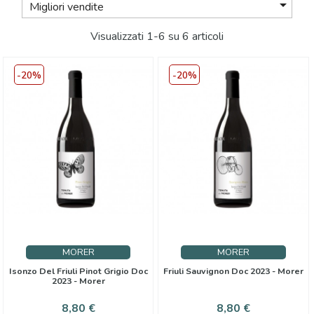

Migliori vendite
Visualizzati 1-6 su 6 articoli
-20%
-20%
MORER
MORER
Isonzo Del Friuli Pinot Grigio Doc
Friuli Sauvignon Doc 2023 - Morer
2023 - Morer
Prezzo
Prezzo
Prezzo
Prezzo
8,80 €
8,80 €