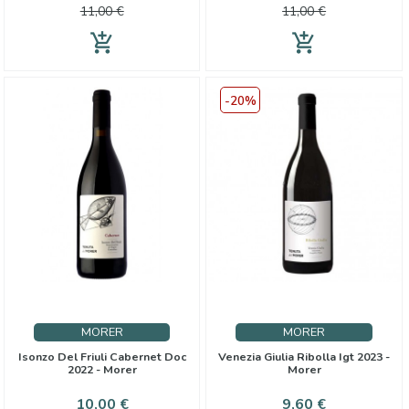
base
base
11,00 €
11,00 €
add_shopping_cart
add_shopping_cart
-20%
MORER
MORER
Isonzo Del Friuli Cabernet Doc
Venezia Giulia Ribolla Igt 2023 -
2022 - Morer
Morer
Prezzo
Prezzo
Prezzo
10,00 €
9,60 €