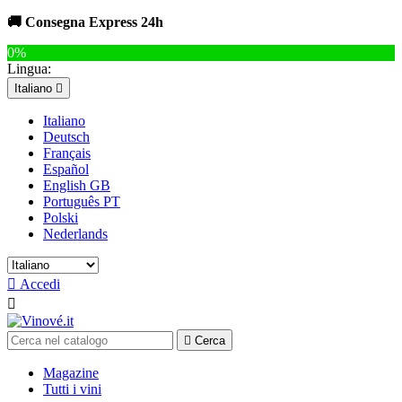
🚚 Consegna Express 24h
0%
Lingua:
Italiano

Italiano
Deutsch
Français
Español
English GB
Português PT
Polski
Nederlands

Accedi


Cerca
Magazine
Tutti i vini