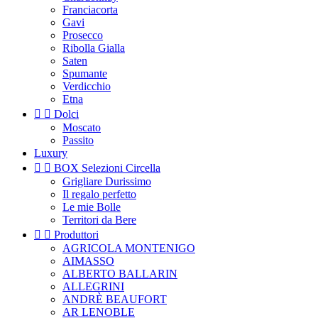
Franciacorta
Gavi
Prosecco
Ribolla Gialla
Saten
Spumante
Verdicchio
Etna


Dolci
Moscato
Passito
Luxury


BOX Selezioni Circella
Grigliare Durissimo
Il regalo perfetto
Le mie Bolle
Territori da Bere


Produttori
AGRICOLA MONTENIGO
AIMASSO
ALBERTO BALLARIN
ALLEGRINI
ANDRÈ BEAUFORT
AR LENOBLE