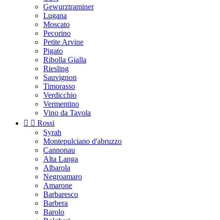
Gewurztraminer
Lugana
Moscato
Pecorino
Petite Arvine
Pigato
Ribolla Gialla
Riesling
Sauvignon
Timorasso
Verdicchio
Vermentino
Vino da Tavola


Rossi
Syrah
Montepulciano d'abruzzo
Cannonau
Alta Langa
Albarola
Negroamaro
Amarone
Barbaresco
Barbera
Barolo