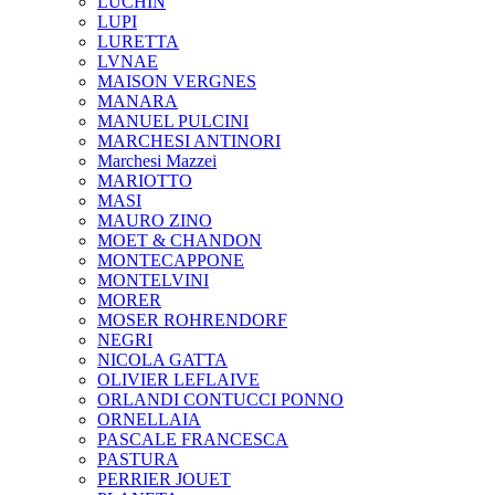
LUCHIN
LUPI
LURETTA
LVNAE
MAISON VERGNES
MANARA
MANUEL PULCINI
MARCHESI ANTINORI
Marchesi Mazzei
MARIOTTO
MASI
MAURO ZINO
MOET & CHANDON
MONTECAPPONE
MONTELVINI
MORER
MOSER ROHRENDORF
NEGRI
NICOLA GATTA
OLIVIER LEFLAIVE
ORLANDI CONTUCCI PONNO
ORNELLAIA
PASCALE FRANCESCA
PASTURA
PERRIER JOUET