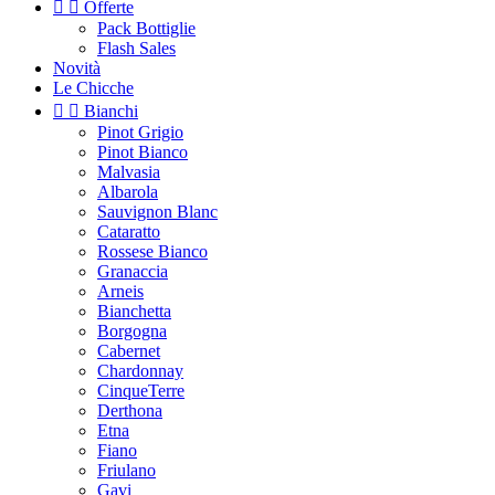


Offerte
Pack Bottiglie
Flash Sales
Novità
Le Chicche


Bianchi
Pinot Grigio
Pinot Bianco
Malvasia
Albarola
Sauvignon Blanc
Cataratto
Rossese Bianco
Granaccia
Arneis
Bianchetta
Borgogna
Cabernet
Chardonnay
CinqueTerre
Derthona
Etna
Fiano
Friulano
Gavi