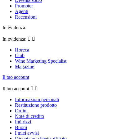
Diventa socio
Promoter
Agenti
Recensioni
In evidenza:
In evidenza:


Horeca
Club
Wine Marketing Specialist
Magazine
Il tuo account
Il tuo account


Informazioni personali
Restituzione prodotto
Ordini
Note di credito
Indirizzi
Buoni
I miei avvisi
Diventa un cliente affiliato