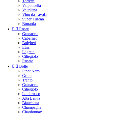
Torrette
Valpolicella
Valtellina
Vino da Tavola
Super Tuscan
Bonarda


Rosati
Granaccia
Cabernet
Bolgheri
Etna
Lagrein
Ciliegiolo
Rosato


Bolle
Pinot Nero
Grillo
Trento
Granaccia
Ciliegiolo
Lambrusco
Alta Langa
Bianchetta
Champagne
Chardonnay