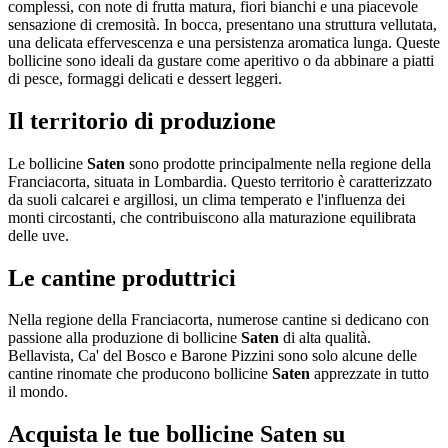
complessi, con note di frutta matura, fiori bianchi e una piacevole
Chicche
sensazione di cremosità. In bocca, presentano una struttura vellutata,
Esclusiva
una delicata effervescenza e una persistenza aromatica lunga. Queste
Preferiti
bollicine sono ideali da gustare come aperitivo o da abbinare a piatti
di pesce, formaggi delicati e dessert leggeri.
Visualizza i prodotti a
1
Il territorio di produzione
Le bollicine
Saten
sono prodotte principalmente nella regione della
Franciacorta, situata in Lombardia. Questo territorio è caratterizzato
da suoli calcarei e argillosi, un clima temperato e l'influenza dei
monti circostanti, che contribuiscono alla maturazione equilibrata
delle uve.
Le cantine produttrici
Nella regione della Franciacorta, numerose cantine si dedicano con
passione alla produzione di bollicine
Saten
di alta qualità.
Bellavista, Ca' del Bosco e Barone Pizzini sono solo alcune delle
cantine rinomate che producono bollicine
Saten
apprezzate in tutto
il mondo.
Acquista le tue bollicine
Saten
su