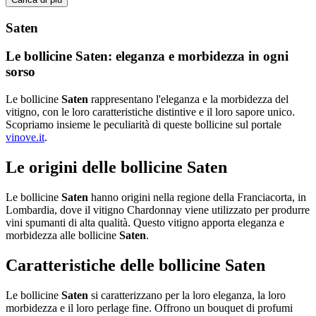
Saten
Cancella filtri
Le bollicine
Saten
: eleganza e morbidezza in ogni
sorso
Prezzo
Le bollicine
Saten
rappresentano l'eleganza e la morbidezza del
€
€
vitigno, con le loro caratteristiche distintive e il loro sapore unico.
Scopriamo insieme le peculiarità di queste bollicine sul portale
In sconto
vinove.it
.
In sconto
Le origini delle bollicine
Saten
Produttori
Le bollicine
Saten
hanno origini nella regione della Franciacorta, in
Lombardia, dove il vitigno Chardonnay viene utilizzato per produrre
vini spumanti di alta qualità. Questo vitigno apporta eleganza e
morbidezza alle bollicine
Saten
.
Quando Berlo
Caratteristiche delle bollicine
Saten
Serata romantica
Le bollicine
Saten
si caratterizzano per la loro eleganza, la loro
Tag
morbidezza e il loro perlage fine. Offrono un bouquet di profumi