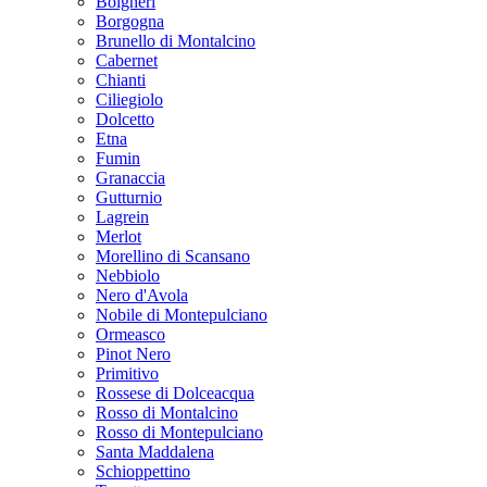
Bolgheri
Borgogna
Brunello di Montalcino
Cabernet
Chianti
Ciliegiolo
Dolcetto
Etna
Fumin
Granaccia
Gutturnio
Lagrein
Merlot
Morellino di Scansano
Nebbiolo
Nero d'Avola
Nobile di Montepulciano
Ormeasco
Pinot Nero
Primitivo
Rossese di Dolceacqua
Rosso di Montalcino
Rosso di Montepulciano
Santa Maddalena
Schioppettino