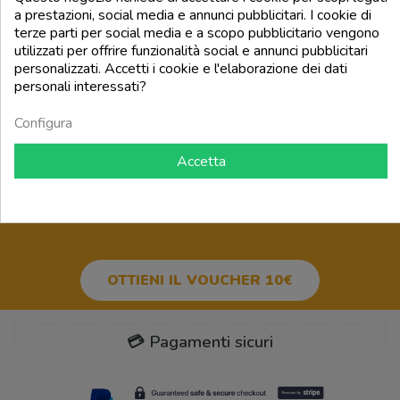
Prezzo
Prezzo
22,00 €
22,00 €
a prestazioni, social media e annunci pubblicitari. I cookie di
terze parti per social media e a scopo pubblicitario vengono
utilizzati per offrire funzionalità social e annunci pubblicitari
add_shopping_cart
add_shopping_cart
personalizzati. Accetti i cookie e l'elaborazione dei dati
personali interessati?
Torna all'inizio

Configura
Accetta
BUONO SCONTO 10€
PER IL
TUO PRIMO ORDINE!
OTTIENI IL VOUCHER 10€
💳 Pagamenti sicuri