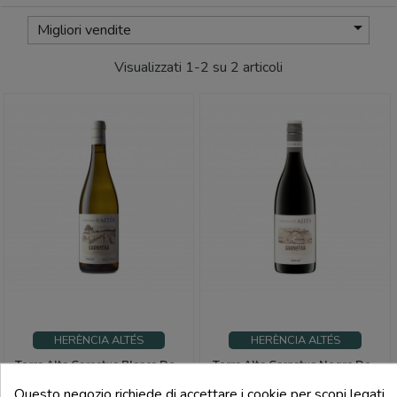

Migliori vendite
Visualizzati 1-2 su 2 articoli
HERÈNCIA ALTÉS
HERÈNCIA ALTÉS
Terra Alta Garnatxa Blanca Do -
Terra Alta Garnatxa Negra Do -
Herència Altés
Herència Altés
Questo negozio richiede di accettare i cookie per scopi legati