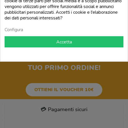
cookie di terze parti per social media e a scopo pubblicitario
Prezzo
15,01 €
vengono utilizzati per offrire funzionalità social e annunci
pubblicitari personalizzati. Accetti i cookie e l'elaborazione
dei dati personali interessati?
add_shopping_cart
Configura

Torna all'inizio
Accetta
BUONO SCONTO 10€
PER IL
TUO PRIMO ORDINE!
OTTIENI IL VOUCHER 10€
💳 Pagamenti sicuri