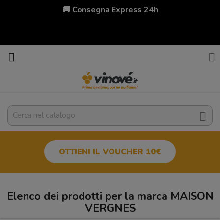
🚚 Consegna Express 24h



OTTIENI IL VOUCHER 10€
Elenco dei prodotti per la marca MAISON
VERGNES