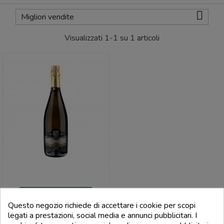

Migliori vendite
Visualizzati 1-1 su 1 articoli
MAISON VERGNES
Questo negozio richiede di accettare i cookie per scopi
Blanquette De Limoux Aoc Carte
Noire - Maison Vergnes
legati a prestazioni, social media e annunci pubblicitari. I