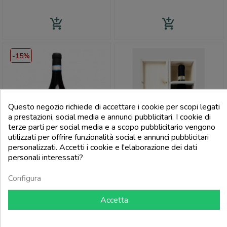
add_shopping_cart
add_shopping_cart
-15%
Questo negozio richiede di accettare i cookie per scopi legati
a prestazioni, social media e annunci pubblicitari. I cookie di
terze parti per social media e a scopo pubblicitario vengono
utilizzati per offrire funzionalità social e annunci pubblicitari
Preferiti
Preferiti
personalizzati. Accetti i cookie e l'elaborazione dei dati
personali interessati?
Configura
PASTURA
PASTURA
Langhe Nebbiolo Doc 2024 -
Barbaresco Serraboella Docg
Accetta
Pastura
2019 Magnum 1.5L - Pastura
Prezzo
Prezzo
Prezzo
11,05 €
58,00 €