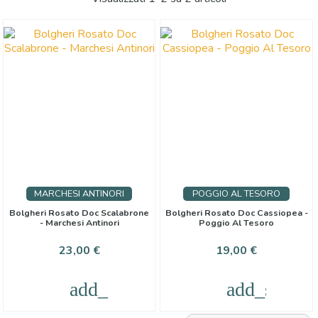
Prezzo
€
€
Regione
Colore
Rosa
Produttori
MARCHESI ANTINORI
POGGIO AL TESORO
Bolgheri Rosato Doc Scalabrone
Bolgheri Rosato Doc Cassiopea -
Paese
- Marchesi Antinori
Poggio Al Tesoro
Prezzo
Prezzo
23,00 €
19,00 €
Vitigno
add_shopping_cart
add_shoppi
Denominazione