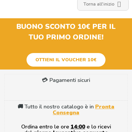
Quando Berlo

Torna all'inizio
Peculiarità
BUONO SCONTO 10€
PER IL
TUO PRIMO ORDINE!
OTTIENI IL VOUCHER 10€
💳 Pagamenti sicuri
🚚 Tutto il nostro catalogo è in
Pronta
Consegna
Ordina entro le ore
14:00
e lo ricevi