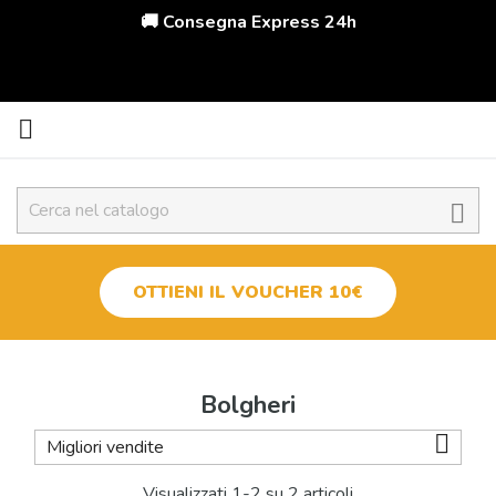
🚚 Consegna Express 24h


OTTIENI IL VOUCHER 10€
Bolgheri

Migliori vendite
Tipologia
Bolgheri
Visualizzati 1-2 su 2 articoli