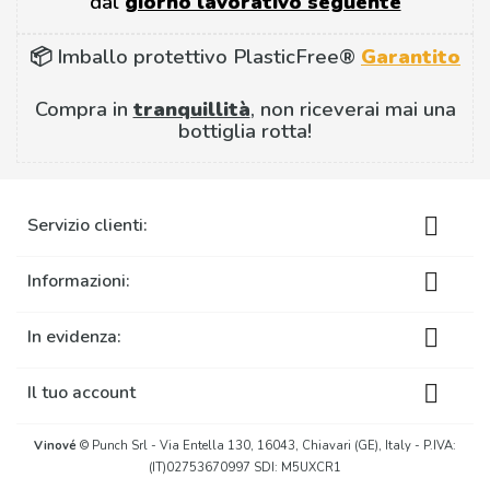
dal
giorno lavorativo seguente
📦 Imballo protettivo PlasticFree®
Garantito
Compra in
tranquillità
, non riceverai mai una
bottiglia rotta!

Servizio clienti:

Informazioni:

In evidenza:

Il tuo account
Vinové
© Punch Srl - Via Entella 130, 16043, Chiavari (GE), Italy - P.IVA:
(IT)02753670997 SDI: M5UXCR1