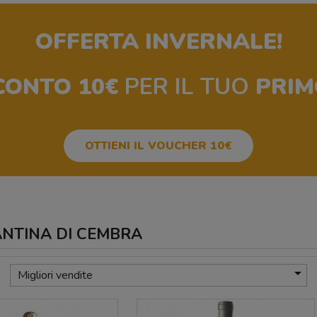
OFFERTA INVERNALE!
CONTO 10€
PER IL TUO
PRIM
OTTIENI IL VOUCHER 10€
 CANTINA DI CEMBRA

Migliori vendite