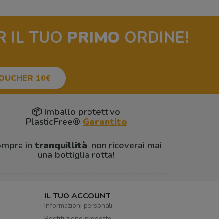
R IL TUO
PRIMO
ORDINE!
VOUCHER 10€
📦 Imballo protettivo
PlasticFree®
Garantito
ompra in
tranquillità
, non riceverai mai
una bottiglia rotta!
IL TUO ACCOUNT
Informazioni personali
Restituzione prodotto