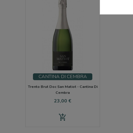
CANTINA DI CEMBRA
Trento Brut Doc San Matiot - Cantina Di
Cembra
Prezzo
23,00 €
add_shopping_cart