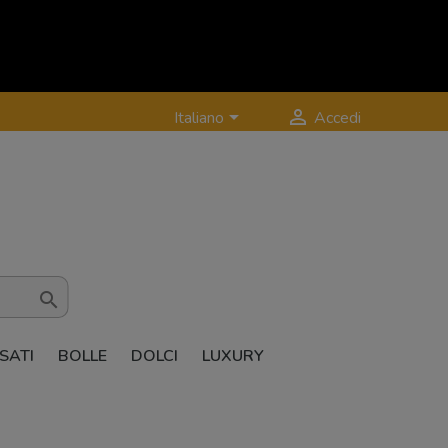


Italiano
Accedi

SATI
BOLLE
DOLCI
LUXURY