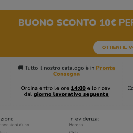
BUONO SCONTO 10€
PE
OTTIENI IL 
🚚 Tutto il nostro catalogo è in
Pronta
Consegna
Ordina entro le ore
14:00
e lo ricevi
C
dal
giorno lavorativo seguente
zioni:
In evidenza:
condizioni d'uso
Horeca
licy
Club