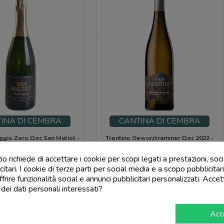
INA DI CEMBRA
CANTINA DI CEMBRA
gio Zero Doc San Matiot -
Trentino Gewurztraminer Doc 2022 -
ntina Di Cembra
Cantina Di Cembra
 richiede di accettare i cookie per scopi legati a prestazioni, soc
Prezzo
Prezzo
24,00 €
15,99 €
citari. I cookie di terze parti per social media e a scopo pubblicit
offrire funzionalità social e annunci pubblicitari personalizzati. Accet
add_shopping_cart
add_shopping_cart
 dei dati personali interessati?
Acc