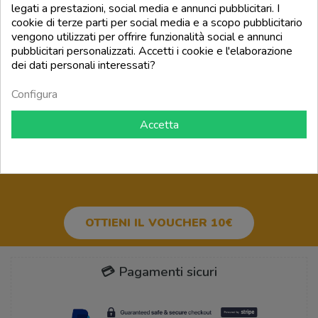
legati a prestazioni, social media e annunci pubblicitari. I
Prezzo
12,00 €
cookie di terze parti per social media e a scopo pubblicitario
vengono utilizzati per offrire funzionalità social e annunci
add_shopping_cart
pubblicitari personalizzati. Accetti i cookie e l'elaborazione
dei dati personali interessati?
Torna all'inizio

Configura
Accetta
BUONO SCONTO 10€
PER IL
TUO PRIMO ORDINE!
OTTIENI IL VOUCHER 10€
💳 Pagamenti sicuri