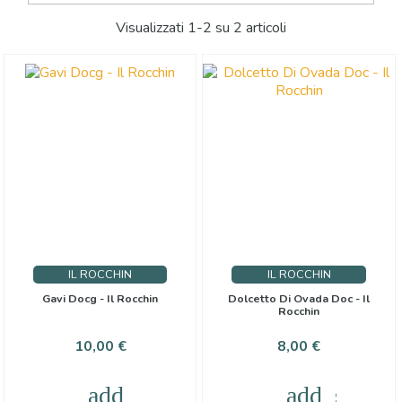
Visualizzati 1-2 su 2 articoli
IL ROCCHIN
IL ROCCHIN
Gavi Docg - Il Rocchin
Dolcetto Di Ovada Doc - Il
Rocchin
Prezzo
Prezzo
10,00 €
8,00 €
add_shopping_cart
add_shoppi