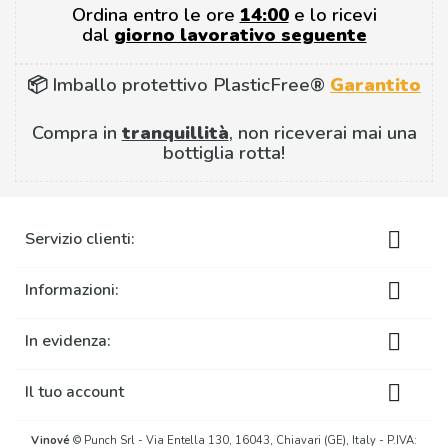
Ordina entro le ore
14:00
e lo ricevi
dal
giorno lavorativo seguente
📦 Imballo protettivo PlasticFree®
Garantito
Compra in
tranquillità
, non riceverai mai una
bottiglia rotta!

Servizio clienti:

Informazioni:

In evidenza:

Il tuo account
Vinové
© Punch Srl - Via Entella 130, 16043, Chiavari (GE), Italy - P.IVA: