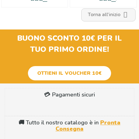

Torna all'inizio
BUONO SCONTO 10€
PER IL
TUO PRIMO ORDINE!
OTTIENI IL VOUCHER 10€
💳 Pagamenti sicuri
🚚 Tutto il nostro catalogo è in
Pronta
Consegna