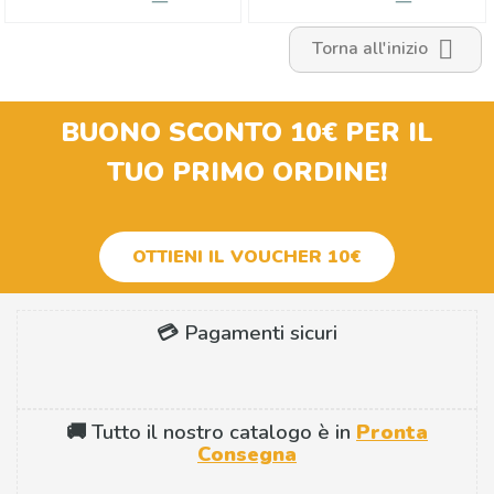

Torna all'inizio
BUONO SCONTO 10€
PER IL
TUO PRIMO ORDINE!
OTTIENI IL VOUCHER 10€
💳 Pagamenti sicuri
🚚 Tutto il nostro catalogo è in
Pronta
Consegna