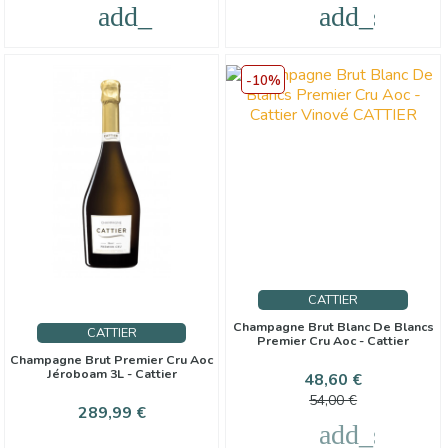
add_shopping_cart
add_shoppi
-10%
CATTIER
Champagne Brut Blanc De Blancs
CATTIER
Premier Cru Aoc - Cattier
Champagne Brut Premier Cru Aoc
Jéroboam 3L - Cattier
Prezzo
Prezzo
48,60 €
base
54,00 €
Prezzo
289,99 €
add_shoppi