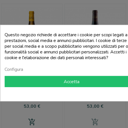
Questo negozio richiede di accettare i cookie per scopi legati a
prestazioni, social media e annunci pubblicitari. I cookie di terze 
per social media e a scopo pubblicitario vengono utilizzati per o
funzionalità social e annunci pubblicitari personalizzati. Accetti i
cookie e l'elaborazione dei dati personali interessati?
Preferiti
Preferiti
Configura
Accetta
OLIVIER LEFLAIVE
OLIVIER LEFLAIVE
Bourgogne Blanc Aoc Les
Bourgogne Rouge Aoc Cuvee
Setilles 2020 - Olivier Leflaive
Margot 2020 - Olivier Leflaive
Prezzo
Prezzo
53,00 €
53,00 €
add_shopping_cart
add_shopping_cart