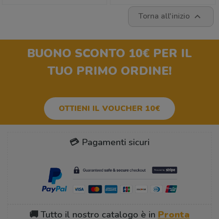
Torna all'inizio

BUONO SCONTO 10€
PER IL
TUO PRIMO ORDINE!
OTTIENI IL VOUCHER 10€
💳 Pagamenti sicuri
🚚 Tutto il nostro catalogo è in
Pronta