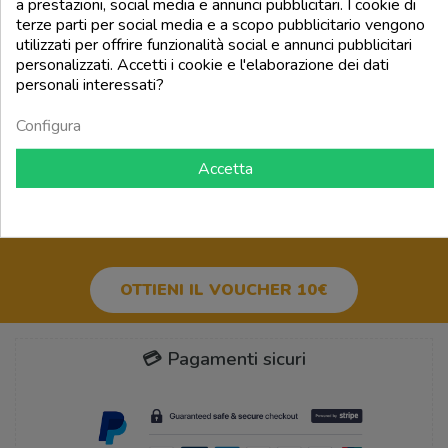
a prestazioni, social media e annunci pubblicitari. I cookie di
terze parti per social media e a scopo pubblicitario vengono
add_shopping_cart
add_shopping_cart
utilizzati per offrire funzionalità social e annunci pubblicitari
personalizzati. Accetti i cookie e l'elaborazione dei dati
personali interessati?
Torna all'inizio

Configura
Accetta
BUONO SCONTO 10€
PER IL
TUO PRIMO ORDINE!
OTTIENI IL VOUCHER 10€
💳 Pagamenti sicuri