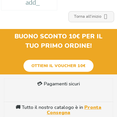
add_shopping_cart

Torna all'inizio
BUONO SCONTO 10€
PER IL
TUO PRIMO ORDINE!
OTTIENI IL VOUCHER 10€
💳 Pagamenti sicuri
🚚 Tutto il nostro catalogo è in
Pronta
Consegna