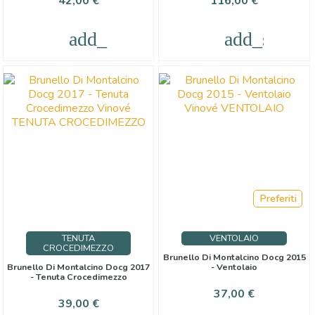
42,00 €
116,00 €
add_shopping_cart
add_shoppi
Preferiti
TENUTA
VENTOLAIO
CROCEDIMEZZO
Brunello Di Montalcino Docg 2015
Brunello Di Montalcino Docg 2017
- Ventolaio
- Tenuta Crocedimezzo
Prezzo
37,00 €
Prezzo
39,00 €