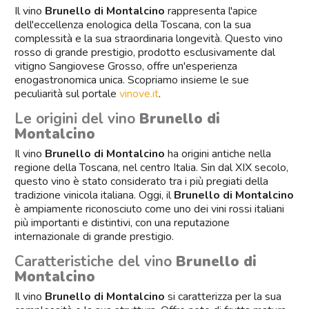
Il vino
Brunello di Montalcino
rappresenta l'apice
dell'eccellenza enologica della Toscana, con la sua
Prezzo
complessità e la sua straordinaria longevità. Questo vino
rosso di grande prestigio, prodotto esclusivamente dal
€
€
vitigno Sangiovese Grosso, offre un'esperienza
enogastronomica unica. Scopriamo insieme le sue
Regione
peculiarità sul portale
vinove.it
.
Le origini del vino
Brunello di
Colore
Montalcino
Rosso
Il vino
Brunello di Montalcino
ha origini antiche nella
regione della Toscana, nel centro Italia. Sin dal XIX secolo,
questo vino è stato considerato tra i più pregiati della
Produttori
tradizione vinicola italiana. Oggi, il
Brunello di Montalcino
è ampiamente riconosciuto come uno dei vini rossi italiani
Paese
più importanti e distintivi, con una reputazione
internazionale di grande prestigio.
Vitigno
Caratteristiche del vino
Brunello di
Montalcino
Denominazione
Il vino
Brunello di Montalcino
si caratterizza per la sua