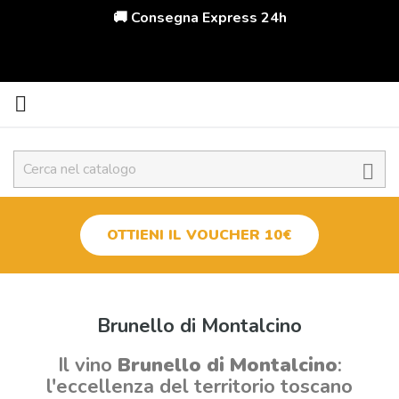
🚚 Consegna Express 24h


OTTIENI IL VOUCHER 10€
Brunello di Montalcino
Il vino
Brunello di Montalcino
:
Tipologia
l'eccellenza del territorio toscano
Brunello di Montalcino