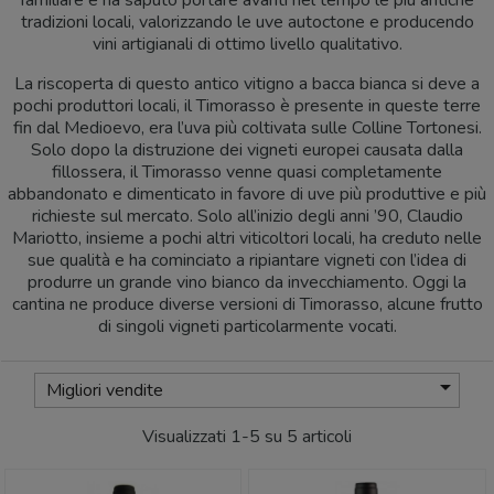
familiare e ha saputo portare avanti nel tempo le più antiche
tradizioni locali, valorizzando le uve autoctone e producendo
vini artigianali di ottimo livello qualitativo.
La riscoperta di questo antico vitigno a bacca bianca si deve a
pochi produttori locali, il Timorasso è presente in queste terre
fin dal Medioevo, era l’uva più coltivata sulle Colline Tortonesi.
Solo dopo la distruzione dei vigneti europei causata dalla
fillossera, il Timorasso venne quasi completamente
abbandonato e dimenticato in favore di uve più produttive e più
richieste sul mercato. Solo all’inizio degli anni ’90, Claudio
Mariotto, insieme a pochi altri viticoltori locali, ha creduto nelle
sue qualità e ha cominciato a ripiantare vigneti con l’idea di
produrre un grande vino bianco da invecchiamento. Oggi la
cantina ne produce diverse versioni di Timorasso, alcune frutto
di singoli vigneti particolarmente vocati.

Migliori vendite
Visualizzati 1-5 su 5 articoli