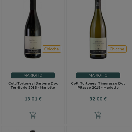
Chicche
Chicche
MARIOTTO
MARIOTTO
Colli Tortonesi Barbera Doc
Colli Tortonesi Timorasso Doc
Territorio 2018 - Mariotto
Pitasso 2018 - Mariotto
Prezzo
Prezzo
13,01 €
32,00 €
add_shopping_cart
add_shopping_cart