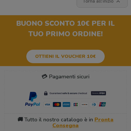
Torna all'inizio

BUONO SCONTO 10€
PER IL
TUO PRIMO ORDINE!
OTTIENI IL VOUCHER 10€
💳 Pagamenti sicuri
🚚 Tutto il nostro catalogo è in
Pronta
Consegna