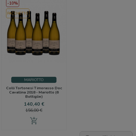
-10%
PACCHETTO
MARIOTTO
Colli Tortonesi Timorasso Doc
Cavallina 2018 - Mariotto (6
Bottiglie)
Prezzo
Prezzo
140,40 €
base
156,00 €
add_shopping_cart