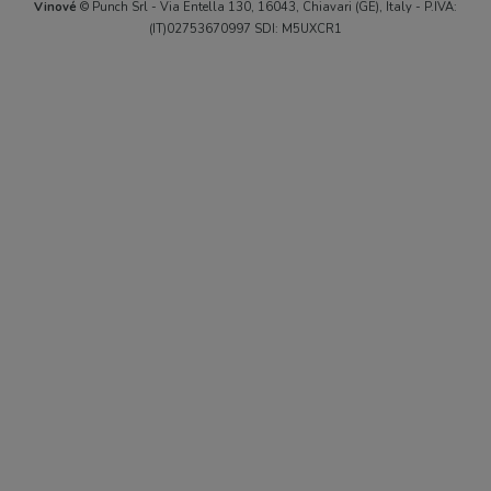
Vinové
© Punch Srl - Via Entella 130, 16043, Chiavari (GE), Italy - P.IVA:
(IT)02753670997 SDI: M5UXCR1