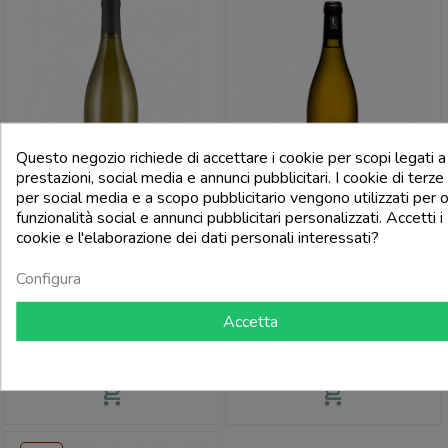
Questo negozio richiede di accettare i cookie per scopi legati a
Chicche
Chicche
prestazioni, social media e annunci pubblicitari. I cookie di terze 
per social media e a scopo pubblicitario vengono utilizzati per o
funzionalità social e annunci pubblicitari personalizzati. Accetti i
cookie e l'elaborazione dei dati personali interessati?
MARIOTTO
MARIOTTO
Configura
Colli Tortonesi Timorasso Doc
Colli Tortonesi Timorasso Doc
Derthona 2019 - Mariotto
Cavallina 2018 - Mariotto
Accetta
Prezzo
Prezzo
15,99 €
27,00 €
add_shopping_cart
add_shopping_cart