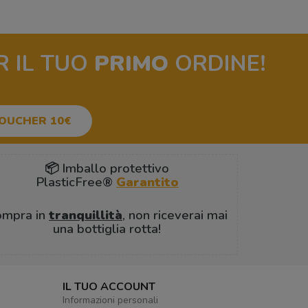
R IL TUO
PRIMO
ORDINE!
VOUCHER 10€
📦 Imballo protettivo
PlasticFree®
Garantito
ompra in
tranquillità
, non riceverai mai
una bottiglia rotta!
IL TUO ACCOUNT
Informazioni personali