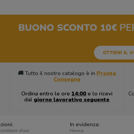
BUONO SCONTO 10€
PE
OTTIENI IL 
🚚 Tutto il nostro catalogo è in
Pronta
Consegna
Ordina entro le ore
14:00
e lo ricevi
C
dal
giorno lavorativo seguente
zioni:
In evidenza:
condizioni d'uso
Horeca