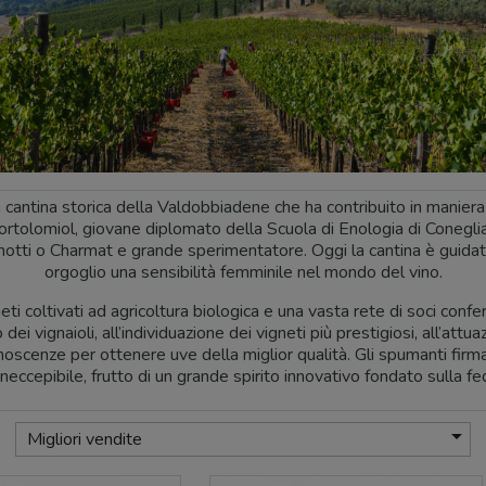
ntina storica della Valdobbiadene che ha contribuito in maniera r
olomiol, giovane diplomato della Scuola di Enologia di Conegliano
otti o Charmat e grande sperimentatore. Oggi la cantina è guidat
orgoglio una sensibilità femminile nel mondo del vino.
i coltivati ad agricoltura biologica e una vasta rete di soci confer
i vignaioli, all’individuazione dei vigneti più prestigiosi, all’attu
noscenze per ottenere uve della miglior qualità. Gli spumanti fir
ineccepibile, frutto di un grande spirito innovativo fondato sulla fed

Migliori vendite