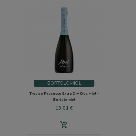
BORTOLOMIOL
Treviso Prosecco Extra Dry Doc Miol -
Bortolomiol
Prezzo
13,01 €
add_shopping_cart