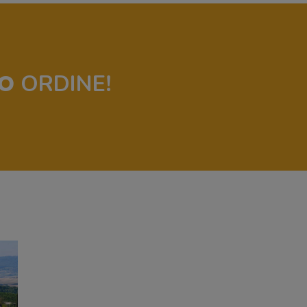
O
ORDINE!