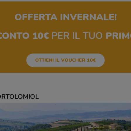
OFFERTA INVERNALE!
CONTO 10€
PER IL TUO
PRIM
OTTIENI IL VOUCHER 10€
 BORTOLOMIOL