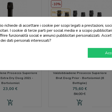
-10%
PACCHETTO
 richiede di accettare i cookie per scopi legati a prestazioni, soc
citari. I cookie di terze parti per social media e a scopo pubblicit
offrire funzionalità social e annunci pubblicitari personalizzati. Accet
 dei dati personali interessati?
Acc
ORTOLOMIOL
BORTOLOMIOL
dene Prosecco Superiore
Valdobbiadene Prosecco Superiore
 Extra Dry Docg 2021 -
Brut Docg Prior - Bortolomiol (6
Bortolomiol
Bottiglie)
Prezzo
Prezzo
Prezzo
23,00 €
75,60 €
base
84,00 €
add_shopping_cart
add_shopping_cart