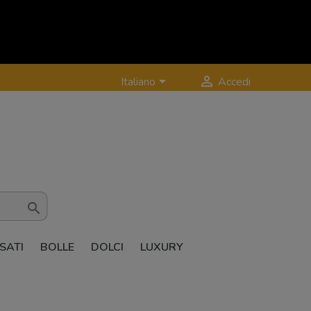


Italiano
Accedi

SATI
BOLLE
DOLCI
LUXURY