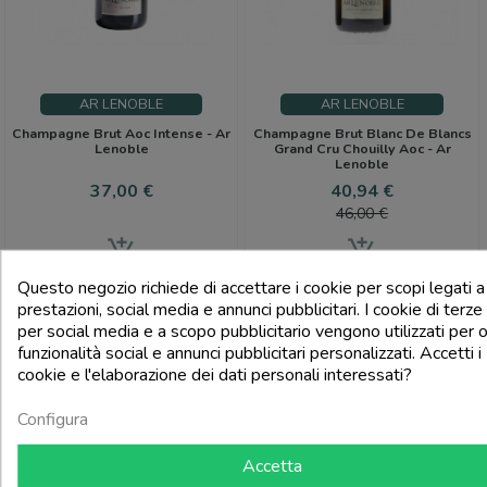
AR LENOBLE
AR LENOBLE
Champagne Brut Aoc Intense - Ar
Champagne Brut Blanc De Blancs
Lenoble
Grand Cru Chouilly Aoc - Ar
Lenoble
Prezzo
Prezzo
Prezzo
37,00 €
40,94 €
base
46,00 €
add_shopping_cart
add_shopping_cart
Questo negozio richiede di accettare i cookie per scopi legati a
prestazioni, social media e annunci pubblicitari. I cookie di terze 
per social media e a scopo pubblicitario vengono utilizzati per o
funzionalità social e annunci pubblicitari personalizzati. Accetti i
cookie e l'elaborazione dei dati personali interessati?
Configura
Accetta