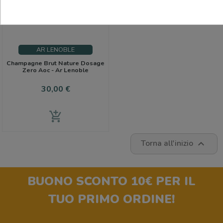
AR LENOBLE
Champagne Brut Nature Dosage
Zero Aoc - Ar Lenoble
Prezzo
30,00 €
add_shopping_cart
Torna all'inizio

BUONO SCONTO 10€
PER IL
TUO PRIMO ORDINE!