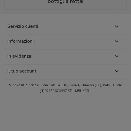
bottiglia rotta!
Servizio clienti:

Informazioni:

In evidenza:

Il tuo account

Vinové
© Punch Srl - Via Entella 130, 16043, Chiavari (GE), Italy - P.IVA:
(IT)02753670997 SDI: M5UXCR1