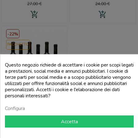
base
base
27,00 €
24,00 €
add_shopping_cart
add_shopping_cart
-22%
PACCHETTO
Questo negozio richiede di accettare i cookie per scopi legati
a prestazioni, social media e annunci pubblicitari. I cookie di
terze parti per social media e a scopo pubblicitario vengono
utilizzati per offrire funzionalità social e annunci pubblicitari
personalizzati. Accetti i cookie e l'elaborazione dei dati
personali interessati?
Configura
E PRIE
Rossese Di Dolceacqua Pini Doc
Accetta
2021 - E Prie (6 Bottiglie)
Prezzo
Prezzo
102,96 €