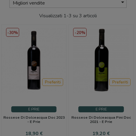

Migliori vendite
Visualizzati 1-3 su 3 articoli
-30%
-20%
Preferiti
Preferiti
E PRIE
E PRIE
Rossese Di Dolceacqua Doc 2023
Rossese Di Dolceacqua Pini Doc
- E Prie
2021 - E Prie
Prezzo
Prezzo
Prezzo
Prezzo
18,90 €
19,20 €