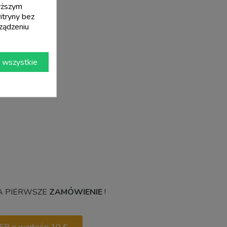
wyższym
itryny bez
ządzeniu
 wszystkie
a
 PIERWSZE
ZAMÓWIENIE
!