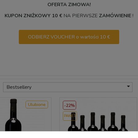
OFERTA ZIMOWA!
KUPON ZNIŻKOWY 10 €
NA PIERWSZE
ZAMÓWIENIE
!
ODBIERZ VOUCHER o wartości 10 €

Bestsellery
Ulubione
-22%
PAKIET