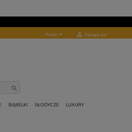


Polski
Zaloguj się

E
BĄBELKI
SŁODYCZE
LUXURY