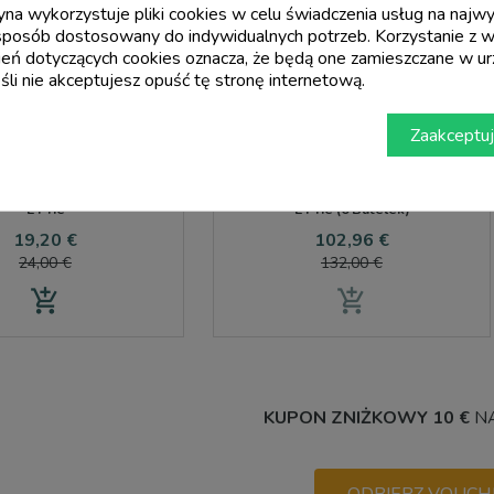
ryna wykorzystuje pliki cookies w celu świadczenia usług na naj
sposób dostosowany do indywidualnych potrzeb. Korzystanie z w
eń dotyczących cookies oznacza, że będą one zamieszczane w ur
li nie akceptujesz opuść tę stronę internetową.
Zaakceptuj
E PRIE
E PRIE
olceacqua Pini Doc 2021 –
Rossese Di Dolceacqua Pini Doc 2021 -
E Prie
E Prie (6 Butelek)
Cena
Cena
Cena
Cena
19,20 €
102,96 €
podstawowa
podstawow
24,00 €
132,00 €
add_shopping_cart
add_shopping_cart
KUPON ZNIŻKOWY 10 €
NA