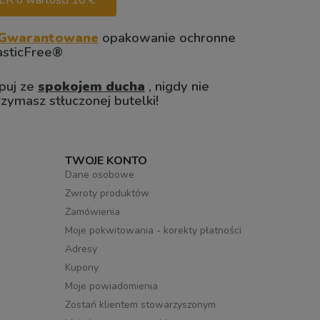
 o wartości 10 €
Gwarantowane
opakowanie ochronne
asticFree®
puj ze
spokojem ducha
, nigdy nie
rzymasz stłuczonej butelki!
TWOJE KONTO
Dane osobowe
Zwroty produktów
Zamówienia
Moje pokwitowania - korekty płatności
Adresy
Kupony
Moje powiadomienia
Zostań klientem stowarzyszonym