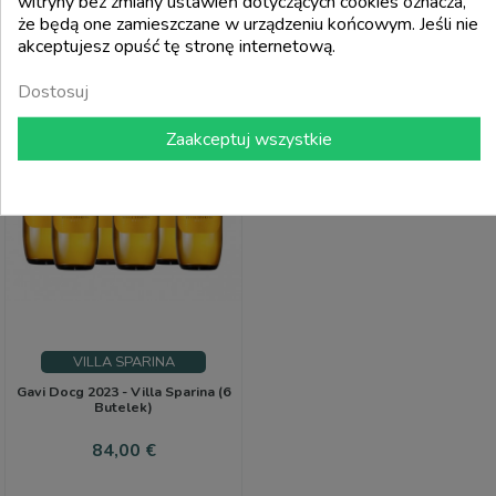
witryny bez zmiany ustawień dotyczących cookies oznacza,
add_shopping_cart
add_shopping_cart
że będą one zamieszczane w urządzeniu końcowym. Jeśli nie
akceptujesz opuść tę stronę internetową.
PAKIET
Dostosuj
Zaakceptuj wszystkie
VILLA SPARINA
Gavi Docg 2023 - Villa Sparina (6
Butelek)
Cena
84,00 €