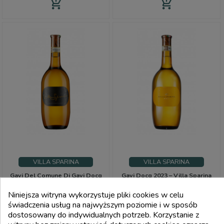
add_shopping_cart
add_shopping_cart
VILLA SPARINA
VILLA SPARINA
Gavi Del Comune Di Gavi Docg
Gavi Docg 2023 – Villa Sparina
Monterotondo 2016 - Villa
Sparina
Niniejsza witryna wykorzystuje pliki cookies w celu
Cena
Cena
59,00 €
14,01 €
świadczenia usług na najwyższym poziomie i w sposób
dostosowany do indywidualnych potrzeb. Korzystanie z