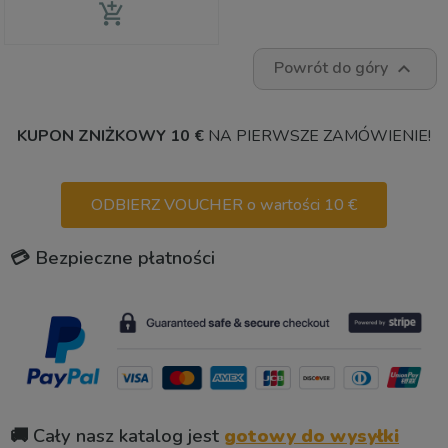
add_shopping_cart
Powrót do góry

KUPON ZNIŻKOWY 10 €
NA PIERWSZE ZAMÓWIENIE!
ODBIERZ VOUCHER o wartości 10 €
💳 Bezpieczne płatności
🚚 Cały nasz katalog jest
gotowy do wysyłki