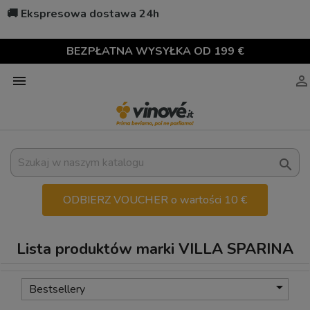
🚚 Ekspresowa dostawa 24h
BEZPŁATNA WYSYŁKA OD 199 €



ODBIERZ VOUCHER o wartości 10 €
Lista produktów marki VILLA SPARINA

Bestsellery