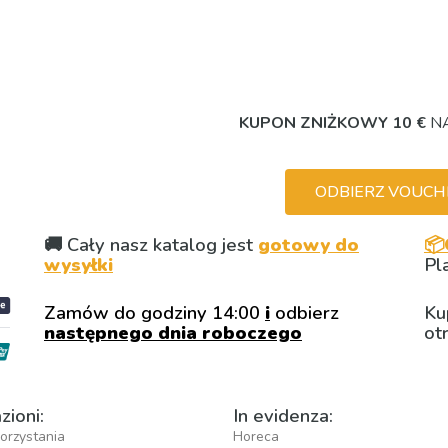
KUPON ZNIŻKOWY 10 €
NA
ODBIERZ VOUCHER
🚚 Cały nasz katalog jest
gotowy do
📦
wysyłki
Pl
Zamów do godziny 14:00
i
odbierz
Ku
następnego dnia roboczego
ot
zioni:
In evidenza:
orzystania
Horeca