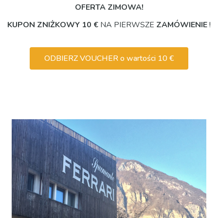
OFERTA ZIMOWA!
KUPON ZNIŻKOWY 10 €
NA PIERWSZE
ZAMÓWIENIE
!
ODBIERZ VOUCHER o wartości 10 €