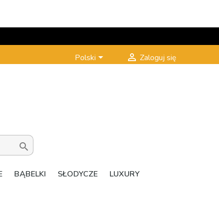


Polski
Zaloguj się

E
BĄBELKI
SŁODYCZE
LUXURY