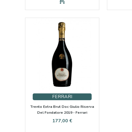
add_shopping_cart
FERRARI
Trento Extra Brut Doc Giulio Riserva
Del Fondatore 2019 - Ferrari
Cena
177,00 €