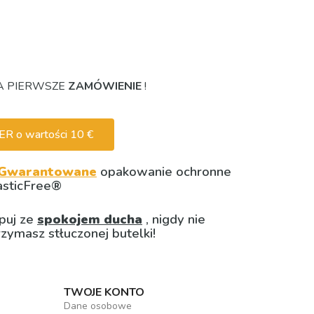
 PIERWSZE
ZAMÓWIENIE
!
 o wartości 10 €
Gwarantowane
opakowanie ochronne
asticFree®
puj ze
spokojem ducha
, nigdy nie
rzymasz stłuczonej butelki!
TWOJE KONTO
Dane osobowe