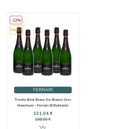
-22%
PAKIET
FERRARI
Trento Brut Blanc De Blancs Doc
Maximum - Ferrari (6 Butelek)
Cena
Cena
131,04 €
a
podstawowa
168,00 €