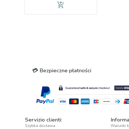
add_shopping_cart
💳 Bezpieczne płatności
Servizio clienti:
Informa
Szybka dostawa
Warunki k