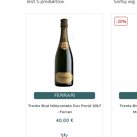
Jest 5 produktów.
Sortuj wg:
-20%
FERRARI
Trento Brut Millesimato Doc Perlé 2017
Trento Br
- Ferrari
Ma
Cena
40,00 €