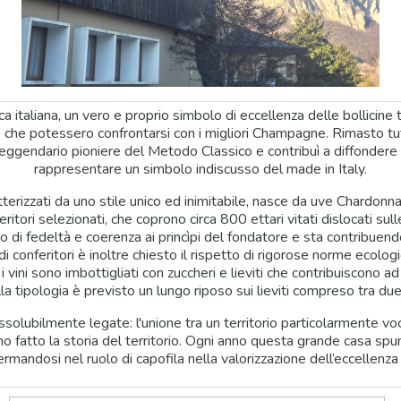
ca italiana, un vero e proprio simbolo di eccellenza delle bollicine t
ie che potessero confrontarsi con i migliori Champagne. Rimasto tut
 leggendario pioniere del Metodo Classico e contribuì a diffondere 
rappresentare un simbolo indiscusso del made in Italy.
terizzati da uno stile unico ed inimitabile, nasce da uve Chardon
tori selezionati, che coprono circa 800 ettari vitati dislocati sulle 
 di fedeltà e coerenza ai princìpi del fondatore e sta contribuendo
di conferitori è inoltre chiesto il rispetto di rigorose norme ecolog
 i vini sono imbottigliati con zuccheri e lieviti che contribuiscono 
a tipologia è previsto un lungo riposo sui lieviti compreso tra due 
olubilmente legate: l'unione tra un territorio particolarmente vocat
no fatto la storia del territorio. Ogni anno questa grande casa spu
fermandosi nel ruolo di capofila nella valorizzazione dell’eccellenza