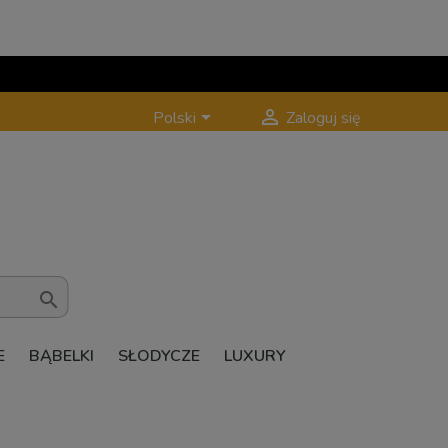


Polski
Zaloguj się

E
BĄBELKI
SŁODYCZE
LUXURY