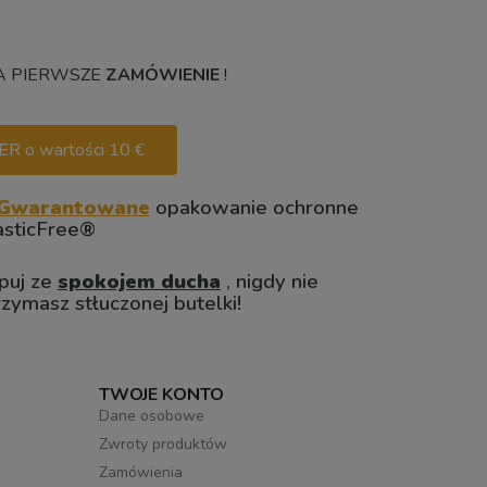
 PIERWSZE
ZAMÓWIENIE
!
 o wartości 10 €
Gwarantowane
opakowanie ochronne
asticFree®
puj ze
spokojem ducha
, nigdy nie
rzymasz stłuczonej butelki!
TWOJE KONTO
Dane osobowe
Zwroty produktów
Zamówienia