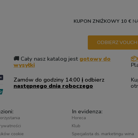
KUPON ZNIŻKOWY 10 €
NA
ODBIERZ VOUCHER
🚚 Cały nasz katalog jest
gotowy do
📦
wysyłki
Pl
Zamów do godziny 14:00
i
odbierz
Ku
następnego dnia roboczego
ot
zioni:
In evidenza:
orzystania
Horeca
prywatności
Klub
plików cookie
Specjalista ds. marketingu wina