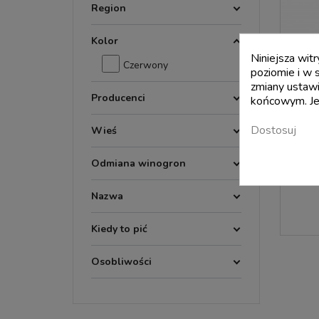
Region
Kolor
Niniejsza wit
Czerwony
poziomie i w 
zmiany ustawi
Producenci
końcowym. Jeś
Dostosuj
Wieś
Cannon
Odmiana winogron
Nazwa
Kiedy to pić
Osobliwości