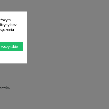
wyższym
itryny bez
ządzeniu
 wszystkie
mentów