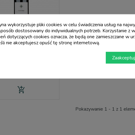
ryna wykorzystuje pliki cookies w celu świadczenia usług na naj
sposób dostosowany do indywidualnych potrzeb. Korzystanie z w
eń dotyczących cookies oznacza, że będą one zamieszczane w ur
li nie akceptujesz opuść tę stronę internetową.
ARGIOLAS
Zaakceptuj
au Di Sardegna Doc Costera -
Argiolas
Cena
20,00 €
add_shopping_cart
Pokazywanie 1 - 1 z 1 ele