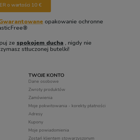
 o wartości 10 €
Gwarantowane
opakowanie ochronne
asticFree®
puj ze
spokojem ducha
, nigdy nie
rzymasz stłuczonej butelki!
TWOJE KONTO
Dane osobowe
Zwroty produktów
Zamówienia
Moje pokwitowania - korekty płatności
Adresy
Kupony
Moje powiadomienia
Zostań klientem stowarzyszonym