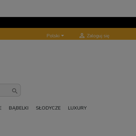


Polski
Zaloguj się

E
BĄBELKI
SŁODYCZE
LUXURY