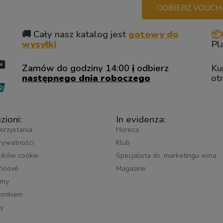
ODBIERZ VOUCHER
🚚 Cały nasz katalog jest
gotowy do
📦
wysyłki
Pl
Zamów do godziny 14:00
i
odbierz
Ku
następnego dnia roboczego
ot
zioni:
In evidenza:
orzystania
Horeca
prywatności
Klub
plików cookie
Specjalista ds. marketingu wina
Vinové
Magazine
śmy
łonkiem
y