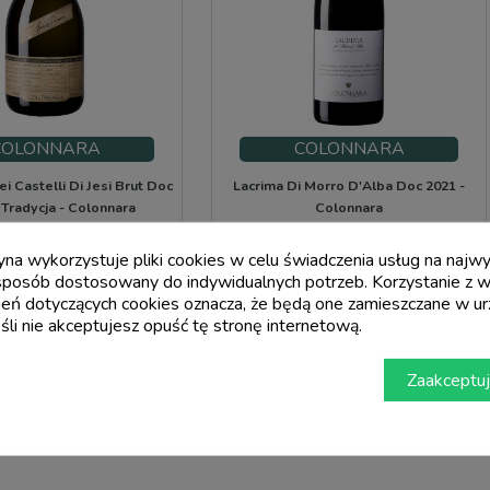
COLONNARA
COLONNARA
ei Castelli Di Jesi Brut Doc
Lacrima Di Morro D'Alba Doc 2021 -
Tradycja - Colonnara
Colonnara
Cena
Cena
Cena
Cena
9,36 €
8,80 €
podstawowa
podstawowa
ryna wykorzystuje pliki cookies w celu świadczenia usług na naj
12,00 €
11,00 €
sposób dostosowany do indywidualnych potrzeb. Korzystanie z w
add_shopping_cart
add_shopping_cart
eń dotyczących cookies oznacza, że będą one zamieszczane w ur
li nie akceptujesz opuść tę stronę internetową.
Zaakceptuj