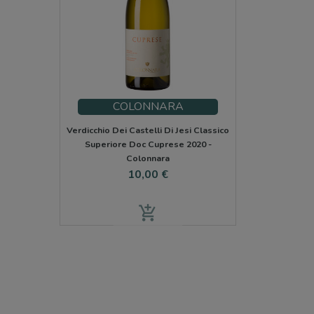
COLONNARA
Verdicchio Dei Castelli Di Jesi Classico
Superiore Doc Cuprese 2020 -
Colonnara
Cena
10,00 €
add_shopping_cart