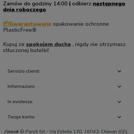
Zamów do godziny 14:00
i
odbierz
następnego
dnia roboczego
📦Gwarantowane
opakowanie ochronne
PlasticFree®
Kupuj ze
spokojem ducha
, nigdy nie otrzymasz
stłuczonej butelki!
Servizio clienti:

Informazioni:

In evidenza:

Twoje konto

Vinové
© Punch Srl - Via Entella 130, 16043, Chiavari (GE),