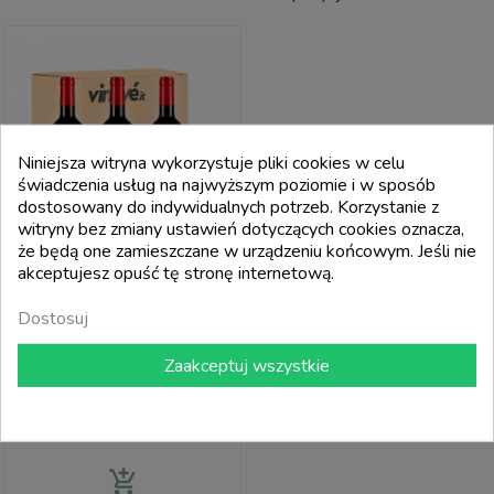
Niniejsza witryna wykorzystuje pliki cookies w celu
świadczenia usług na najwyższym poziomie i w sposób
dostosowany do indywidualnych potrzeb. Korzystanie z
witryny bez zmiany ustawień dotyczących cookies oznacza,
że będą one zamieszczane w urządzeniu końcowym. Jeśli nie
akceptujesz opuść tę stronę internetową.
Dostosuj
LAGRAVERA
Laltre 2021 - Lagravera (zestaw 3
Zaakceptuj wszystkie
Butelek)
Cena
39,00 €
add_shopping_cart