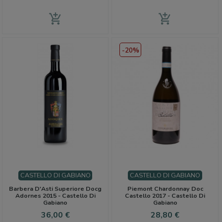
add_shopping_cart
add_shopping_cart
-20%
CASTELLO DI GABIANO
CASTELLO DI GABIANO
Barbera D'Asti Superiore Docg
Piemont Chardonnay Doc
Adornes 2015 - Castello Di
Castello 2017 - Castello Di
Gabiano
Gabiano
Cena
Cena
Cena
36,00 €
28,80 €