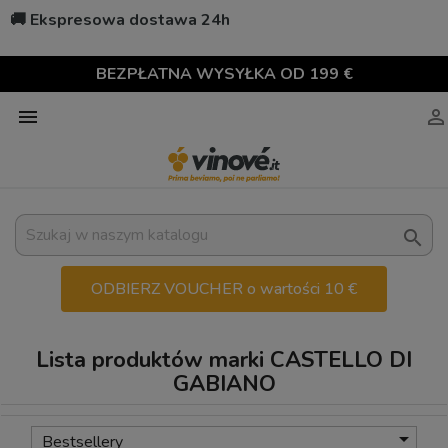
🚚 Ekspresowa dostawa 24h
BEZPŁATNA WYSYŁKA OD 199 €



ODBIERZ VOUCHER o wartości 10 €
Lista produktów marki CASTELLO DI
GABIANO

Bestsellery