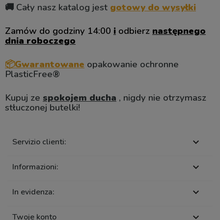
🚚 Cały nasz katalog jest
gotowy do wysyłki
Zamów do godziny 14:00
i
odbierz
następnego
dnia roboczego
📦Gwarantowane
opakowanie ochronne
PlasticFree®
Kupuj ze
spokojem ducha
, nigdy nie otrzymasz
stłuczonej butelki!
Servizio clienti:

Informazioni:

In evidenza:

Twoje konto
