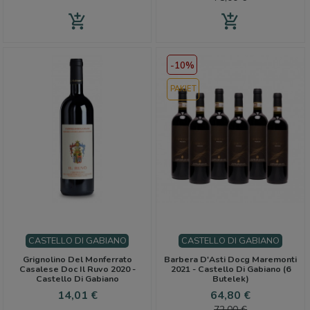
add_shopping_cart
add_shopping_cart
-10%
PAKIET
CASTELLO DI GABIANO
CASTELLO DI GABIANO
Grignolino Del Monferrato
Barbera D'Asti Docg Maremonti
Casalese Doc Il Ruvo 2020 -
2021 - Castello Di Gabiano (6
Castello Di Gabiano
Butelek)
Cena
Cena
Cena
14,01 €
64,80 €
podstawo
72,00 €