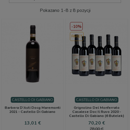
Pokazano 1-8 z 8 pozycji
-10%
PAKIET
CASTELLO DI GABIANO
CASTELLO DI GABIANO
Barbera D'Asti Docg Maremonti
Grignolino Del Monferrato
2021 - Castello Di Gabiano
Casalese Doc Il Ruvo 2020 -
Castello Di Gabiano (6 Butelek)
Cena
Cena
Cena
13,01 €
70,20 €
podstawo
78,00 €