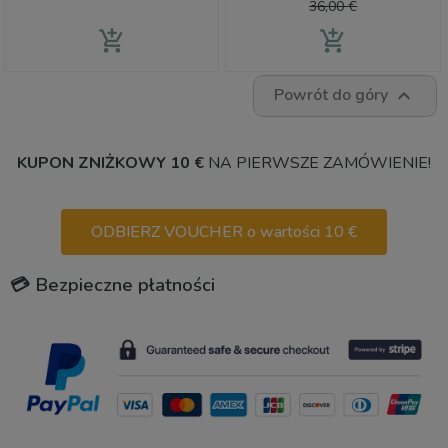
podstawo
36,00 €
add_shopping_cart
add_shopping_cart
Powrót do góry

KUPON ZNIŻKOWY 10 €
NA PIERWSZE ZAMÓWIENIE!
ODBIERZ VOUCHER o wartości 10 €
💳 Bezpieczne płatności