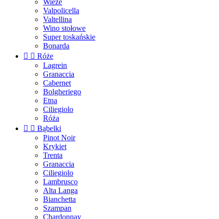
Wieże
Valpolicella
Valtellina
Wino stołowe
Super toskańskie
Bonarda


Róże
Lagrein
Granaccia
Cabernet
Bolgheriego
Etna
Ciliegiolo
Róża


Bąbelki
Pinot Noir
Krykiet
Trenta
Granaccia
Ciliegiolo
Lambrusco
Alta Langa
Bianchetta
Szampan
Chardonnay