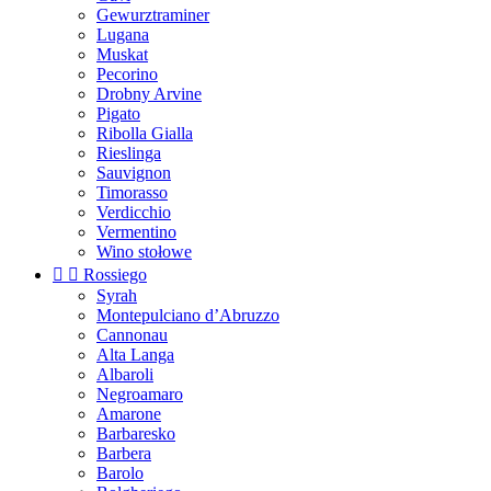
Gewurztraminer
Lugana
Muskat
Pecorino
Drobny Arvine
Pigato
Ribolla Gialla
Rieslinga
Sauvignon
Timorasso
Verdicchio
Vermentino
Wino stołowe


Rossiego
Syrah
Montepulciano d’Abruzzo
Cannonau
Alta Langa
Albaroli
Negroamaro
Amarone
Barbaresko
Barbera
Barolo