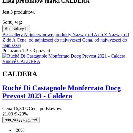
Lista produktów marki CALDERA
Jest 3 produktów.
Sortuj wg:
Bestsellery

Bestsellery
Najpierw nowe produkty
Nazwa, od A do Z
Nazwa, od
Z do A
Cena, od najniższej do najwyższej
Cena, od najwyższej do
najniższej
Pokazano 1-3 z 3 pozycji
CALDERA
Ruché Di Castagnole Monferrato Docg
Prevost 2023 - Caldera
Cena
16,80 €
Cena podstawowa
21,00 €
-20%
add_shopping_cart
-20%