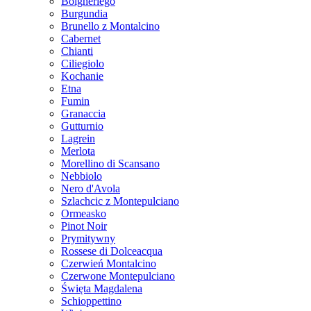
Bolgheriego
Burgundia
Brunello z Montalcino
Cabernet
Chianti
Ciliegiolo
Kochanie
Etna
Fumin
Granaccia
Gutturnio
Lagrein
Merlota
Morellino di Scansano
Nebbiolo
Nero d'Avola
Szlachcic z Montepulciano
Ormeasko
Pinot Noir
Prymitywny
Rossese di Dolceacqua
Czerwień Montalcino
Czerwone Montepulciano
Święta Magdalena
Schioppettino