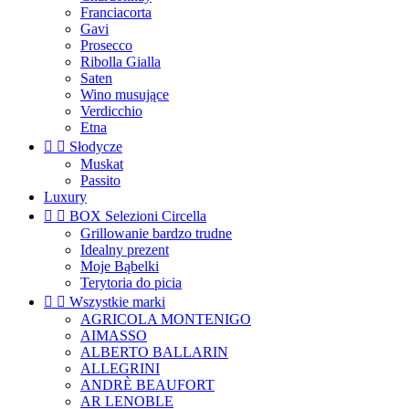
Franciacorta
Gavi
Prosecco
Ribolla Gialla
Saten
Wino musujące
Verdicchio
Etna


Słodycze
Muskat
Passito
Luxury


BOX Selezioni Circella
Grillowanie bardzo trudne
Idealny prezent
Moje Bąbelki
Terytoria do picia


Wszystkie marki
AGRICOLA MONTENIGO
AIMASSO
ALBERTO BALLARIN
ALLEGRINI
ANDRÈ BEAUFORT
AR LENOBLE