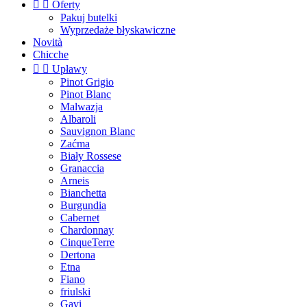


Oferty
Pakuj butelki
Wyprzedaże błyskawiczne
Novità
Chicche


Upławy
Pinot Grigio
Pinot Blanc
Malwazja
Albaroli
Sauvignon Blanc
Zaćma
Biały Rossese
Granaccia
Arneis
Bianchetta
Burgundia
Cabernet
Chardonnay
CinqueTerre
Dertona
Etna
Fiano
friulski
Gavi