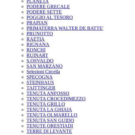
PLANETA
PODERE GRECALE
PODERE SETTE
POGGIO AL TESORO
PRAPIAN
PRIMATERRA WALTER DE BATTE'
PRUNOTTO
RAETIA
RIGNANA
RONCHI
RUINART
S.OSVALDO
SAN MARZANO
Selezioni Circella
SPECOGNA
STEINHAUS
TAITTINGER
TENUTA ANFOSSO
TENUTA CROCEDIMEZZO
TENUTA GRILLO
TENUTA LA GHIAIA
TENUTA OLMARELLO
TENUTA SAN GUIDO
TENUTE ORESTIADI
TERRE DI LEVANTE