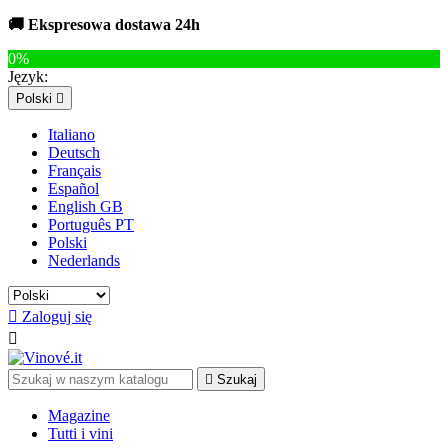
🚚 Ekspresowa dostawa 24h
0%
Język:
Polski

Italiano
Deutsch
Français
Español
English GB
Português PT
Polski
Nederlands

Zaloguj się


Szukaj
Magazine
Tutti i vini