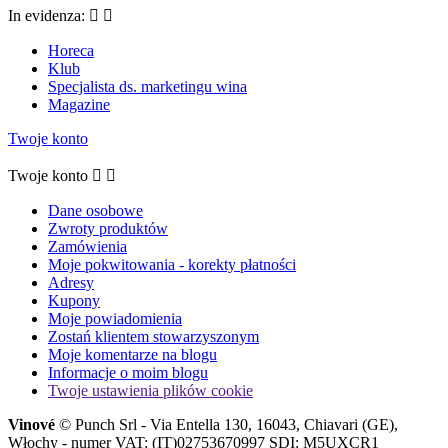
In evidenza:


Horeca
Klub
Specjalista ds. marketingu wina
Magazine
Twoje konto
Twoje konto


Dane osobowe
Zwroty produktów
Zamówienia
Moje pokwitowania - korekty płatności
Adresy
Kupony
Moje powiadomienia
Zostań klientem stowarzyszonym
Moje komentarze na blogu
Informacje o moim blogu
Twoje ustawienia plików cookie
Vinové
© Punch Srl - Via Entella 130, 16043, Chiavari (GE),
Włochy - numer VAT: (IT)02753670997 SDI: M5UXCR1