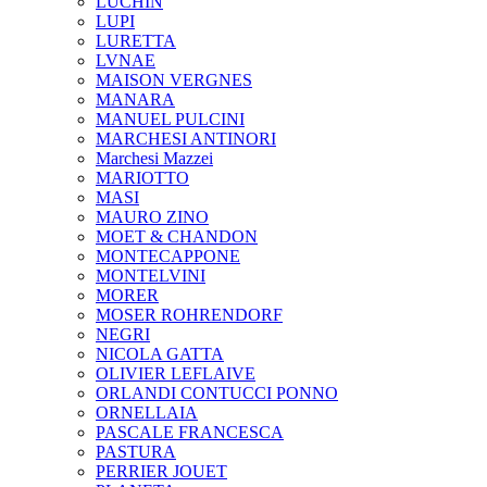
LUCHIN
LUPI
LURETTA
LVNAE
MAISON VERGNES
MANARA
MANUEL PULCINI
MARCHESI ANTINORI
Marchesi Mazzei
MARIOTTO
MASI
MAURO ZINO
MOET & CHANDON
MONTECAPPONE
MONTELVINI
MORER
MOSER ROHRENDORF
NEGRI
NICOLA GATTA
OLIVIER LEFLAIVE
ORLANDI CONTUCCI PONNO
ORNELLAIA
PASCALE FRANCESCA
PASTURA
PERRIER JOUET