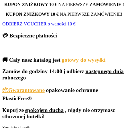
KUPON ZNIŻKOWY 10 €
NA PIERWSZE
ZAMÓWIENIE
!
KUPON ZNIŻKOWY 10 €
NA PIERWSZE ZAMÓWIENIE!
ODBIERZ VOUCHER o wartości 10 €
💳 Bezpieczne płatności
🚚 Cały nasz katalog jest
gotowy do wysyłki
Zamów do godziny 14:00
i
odbierz
następnego dnia
roboczego
📦Gwarantowane
opakowanie ochronne
PlasticFree®
Kupuj ze
spokojem ducha
, nigdy nie otrzymasz
stłuczonej butelki!
Servizio clienti: