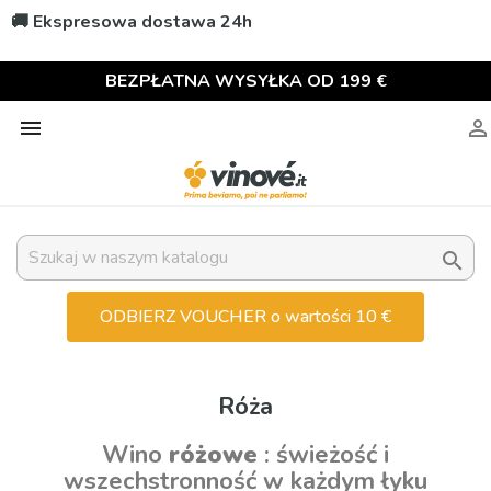
🚚 Ekspresowa dostawa 24h
BEZPŁATNA WYSYŁKA OD 199 €



ODBIERZ VOUCHER o wartości 10 €
Róża
Wino
różowe
: świeżość i
wszechstronność w każdym łyku