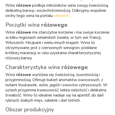
Wino
różowe
podbija miłośników wina swoją świeżością,
delikatną barwą i wszechstronnością. Odkryjmy wspólnie
cechy tego wina na portalu
vinove.it
.
Początki wina
różowego
Wino
różowe
ma starożytne korzenie i ma swoje korzenie
w kilku regionach winiarskich świata, w tym we Francji,
Włoszech, Hiszpanii i wielu innych krajach. Wino to
otrzymywane jest z czerwonych winogron, poddane
krótkiej maceracji w celu uzyskania charakterystycznej
różowej barwy.
Charakterystyka wina
różowego
Wino
różowe
wyróżnia się świeżością, żywotnością i
przyjemnością. Oferuje bukiet aromatów owocowych, z
nutami truskawek, wiśni, jagód i owoców cytrusowych. W
ustach przyjemna kwasowość, lekka cielistość i delikatna
trwałość. Wino to idealnie nadaje się na aperitif, do dań
rybnych, białych mięs, sałatek i dań letnich.
Obszar produkcyjny