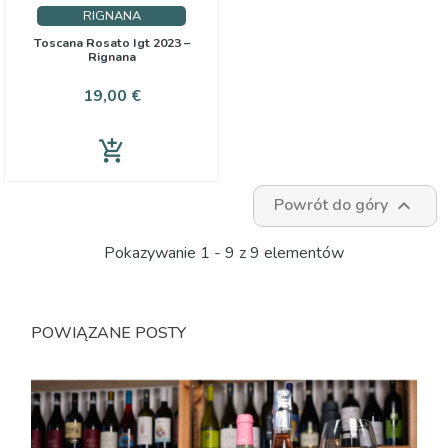
RIGNANA
Toscana Rosato Igt 2023 –
Rignana
Cena
19,00 €
add_shopping_cart
Powrót do góry

Pokazywanie 1 - 9 z 9 elementów
POWIĄZANE POSTY