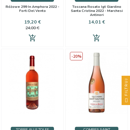
Różowe 299 In Amphora 2022 -
Toscana Rosato Igt Giardino
Forti Del Vento
Santa Cristina 2022 - Marchesi
Antinori
Cena
Cena
Cena
19,20 €
14,01 €
podstawowa
24,00 €
add_shopping_cart
add_shopping_cart
-20%
FILTRUJ
TORRE ALLE TOLFE
COMBES SAINT