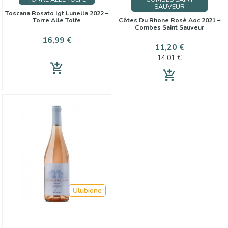
SAUVEUR
Toscana Rosato Igt Lunella 2022 –
Torre Alle Tolfe
Côtes Du Rhone Rosè Aoc 2021 –
Combes Saint Sauveur
Cena
16,99 €
Cena
Cena
11,20 €
podstawo
14,01 €
add_shopping_cart
add_shopping_cart
Ulubione