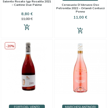
Salento Rosato Igp Rosalita 2021
– Cantine Due Palme
Cerasuolo D'Abruzzo Doc
Petronilla 2022 – Orlandi Contucci
Ponno
Cena
Cena
8,80 €
Cena
11,00 €
podstawowa
11,00 €
add_shopping_cart
add_shopping_cart
-20%
FORTI DEL VENTO
MARCHESI ANTINORI