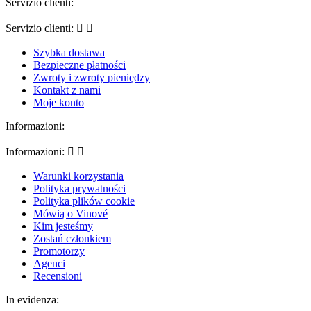
Servizio clienti:
Servizio clienti:


Szybka dostawa
Bezpieczne płatności
Zwroty i zwroty pieniędzy
Kontakt z nami
Moje konto
Informazioni:
Informazioni:


Warunki korzystania
Polityka prywatności
Polityka plików cookie
Mówią o Vinové
Kim jesteśmy
Zostań członkiem
Promotorzy
Agenci
Recensioni
In evidenza: