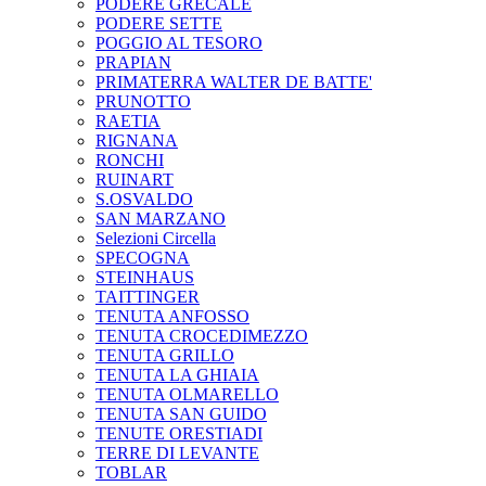
PODERE GRECALE
PODERE SETTE
POGGIO AL TESORO
PRAPIAN
PRIMATERRA WALTER DE BATTE'
PRUNOTTO
RAETIA
RIGNANA
RONCHI
RUINART
S.OSVALDO
SAN MARZANO
Selezioni Circella
SPECOGNA
STEINHAUS
TAITTINGER
TENUTA ANFOSSO
TENUTA CROCEDIMEZZO
TENUTA GRILLO
TENUTA LA GHIAIA
TENUTA OLMARELLO
TENUTA SAN GUIDO
TENUTE ORESTIADI
TERRE DI LEVANTE
TOBLAR