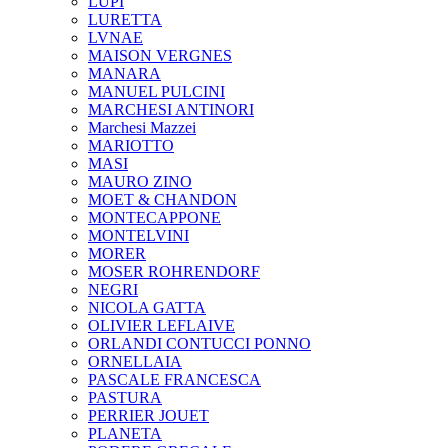
LUPI
LURETTA
LVNAE
MAISON VERGNES
MANARA
MANUEL PULCINI
MARCHESI ANTINORI
Marchesi Mazzei
MARIOTTO
MASI
MAURO ZINO
MOET & CHANDON
MONTECAPPONE
MONTELVINI
MORER
MOSER ROHRENDORF
NEGRI
NICOLA GATTA
OLIVIER LEFLAIVE
ORLANDI CONTUCCI PONNO
ORNELLAIA
PASCALE FRANCESCA
PASTURA
PERRIER JOUET
PLANETA