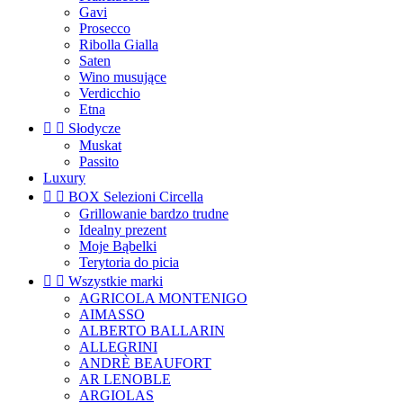
Gavi
Prosecco
Ribolla Gialla
Saten
Wino musujące
Verdicchio
Etna


Słodycze
Muskat
Passito
Luxury


BOX Selezioni Circella
Grillowanie bardzo trudne
Idealny prezent
Moje Bąbelki
Terytoria do picia


Wszystkie marki
AGRICOLA MONTENIGO
AIMASSO
ALBERTO BALLARIN
ALLEGRINI
ANDRÈ BEAUFORT
AR LENOBLE
ARGIOLAS