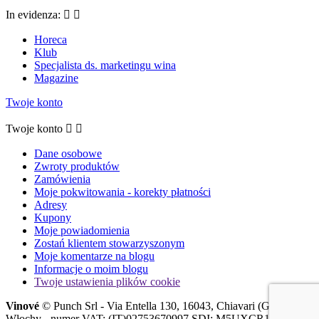
In evidenza:


Horeca
Klub
Specjalista ds. marketingu wina
Magazine
Twoje konto
Twoje konto


Dane osobowe
Zwroty produktów
Zamówienia
Moje pokwitowania - korekty płatności
Adresy
Kupony
Moje powiadomienia
Zostań klientem stowarzyszonym
Moje komentarze na blogu
Informacje o moim blogu
Twoje ustawienia plików cookie
Vinové
© Punch Srl - Via Entella 130, 16043, Chiavari (GE),
Włochy - numer VAT: (IT)02753670997 SDI: M5UXCR1