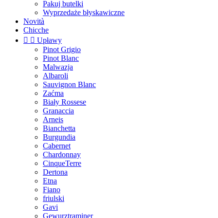
Pakuj butelki
Wyprzedaże błyskawiczne
Novità
Chicche


Upławy
Pinot Grigio
Pinot Blanc
Malwazja
Albaroli
Sauvignon Blanc
Zaćma
Biały Rossese
Granaccia
Arneis
Bianchetta
Burgundia
Cabernet
Chardonnay
CinqueTerre
Dertona
Etna
Fiano
friulski
Gavi
Gewurztraminer