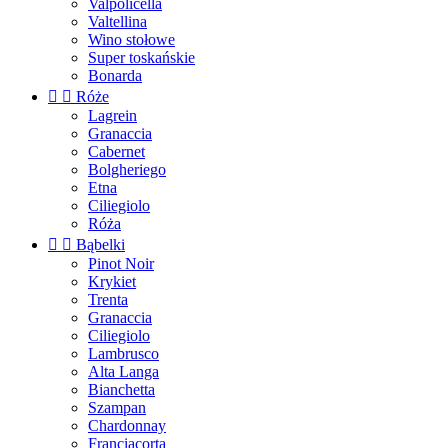
Valpolicella
Valtellina
Wino stołowe
Super toskańskie
Bonarda


Róże
Lagrein
Granaccia
Cabernet
Bolgheriego
Etna
Ciliegiolo
Róża


Bąbelki
Pinot Noir
Krykiet
Trenta
Granaccia
Ciliegiolo
Lambrusco
Alta Langa
Bianchetta
Szampan
Chardonnay
Franciacorta