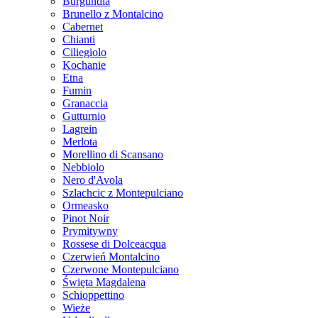
Burgundia
Brunello z Montalcino
Cabernet
Chianti
Ciliegiolo
Kochanie
Etna
Fumin
Granaccia
Gutturnio
Lagrein
Merlota
Morellino di Scansano
Nebbiolo
Nero d'Avola
Szlachcic z Montepulciano
Ormeasko
Pinot Noir
Prymitywny
Rossese di Dolceacqua
Czerwień Montalcino
Czerwone Montepulciano
Święta Magdalena
Schioppettino
Wieże