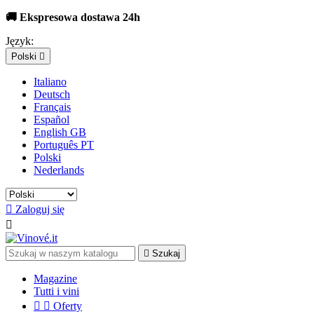
🚚 Ekspresowa dostawa 24h
Język:
Polski

Italiano
Deutsch
Français
Español
English GB
Português PT
Polski
Nederlands

Zaloguj się


Szukaj
Magazine
Tutti i vini


Oferty