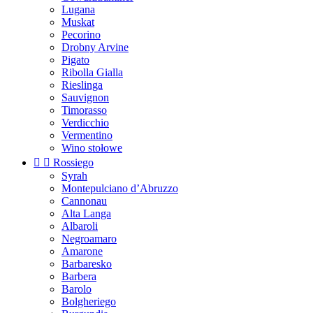
Lugana
Muskat
Pecorino
Drobny Arvine
Pigato
Ribolla Gialla
Rieslinga
Sauvignon
Timorasso
Verdicchio
Vermentino
Wino stołowe


Rossiego
Syrah
Montepulciano d’Abruzzo
Cannonau
Alta Langa
Albaroli
Negroamaro
Amarone
Barbaresko
Barbera
Barolo
Bolgheriego