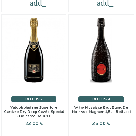
add_shopping_cart
add_shoppi
BELLUSSI
BELLUSSI
Valdobbiadene Superiore
Wino Musujące Brut Blanc De
Cartizze Dry Docg Cuvée Special
Noir Vsq Magnum 1,5L - Bellussi
- Belcanto Bellussi
Cena
Cena
23,00 €
35,00 €