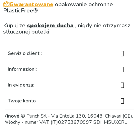
📦Gwarantowane
opakowanie ochronne
PlasticFree®
Kupuj ze
spokojem ducha
, nigdy nie otrzymasz
stłuczonej butelki!

Servizio clienti:

Informazioni:

In evidenza:

Twoje konto
Vinové
© Punch Srl - Via Entella 130, 16043, Chiavari (GE),
Włochy - numer VAT: (IT)02753670997 SDI: M5UXCR1