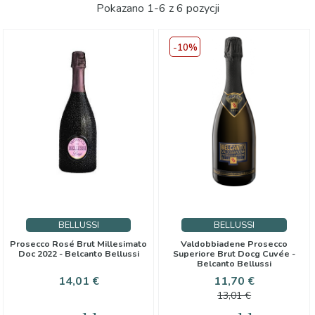
Pokazano 1-6 z 6 pozycji
-10%
BELLUSSI
BELLUSSI
Prosecco Rosé Brut Millesimato
Valdobbiadene Prosecco
Doc 2022 - Belcanto Bellussi
Superiore Brut Docg Cuvée -
Belcanto Bellussi
Cena
Cena
Cena
14,01 €
11,70 €
podstawo
13,01 €