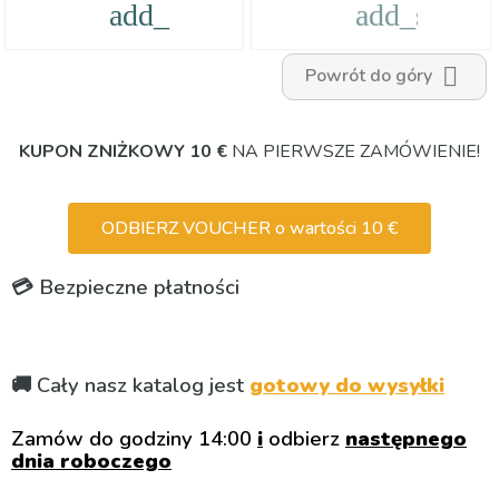
add_shopping_cart
add_shoppi

Powrót do góry
KUPON ZNIŻKOWY 10 €
NA PIERWSZE ZAMÓWIENIE!
ODBIERZ VOUCHER o wartości 10 €
💳 Bezpieczne płatności
🚚 Cały nasz katalog jest
gotowy do wysyłki
Zamów do godziny 14:00
i
odbierz
następnego
dnia roboczego