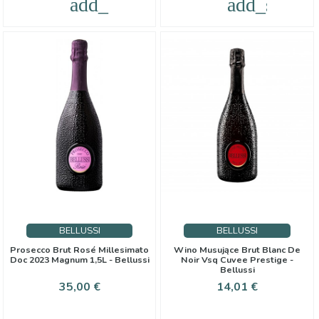
add_shopping_cart
add_shoppi
BELLUSSI
BELLUSSI
Prosecco Brut Rosé Millesimato
Wino Musujące Brut Blanc De
Doc 2023 Magnum 1,5L - Bellussi
Noir Vsq Cuvee Prestige -
Bellussi
Cena
Cena
35,00 €
14,01 €