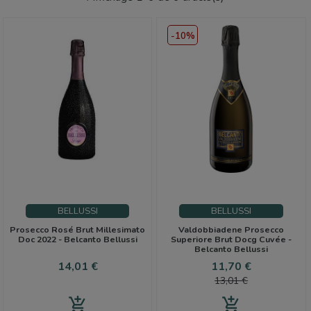
-10%
BELLUSSI
BELLUSSI
Prosecco Rosé Brut Millesimato
Valdobbiadene Prosecco
Doc 2022 - Belcanto Bellussi
Superiore Brut Docg Cuvée -
Belcanto Bellussi
Prix
Prix
Prix
14,01 €
11,70 €
de
13,01 €
base
add_shopping_cart
add_shopping_cart