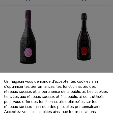
BELLUSSI
BELLUSSI
Ce magasin vous demande d'accepter les cookies afin
Prosecco Brut Rosé Millesimato
Vin Mousseux Brut Blanc De Noir
d'optimiser les performances, les fonctionnalités des
Doc 2023 Magnum 1,5L - Bellussi
Vsq Cuvée Prestige - Bellussi
réseaux sociaux et la pertinence de la publicité. Les cookies
tiers liés aux réseaux sociaux et à la publicité sont utilisés
Prix
Prix
35,00 €
14,01 €
pour vous offrir des fonctionnalités optimisées sur les
réseaux sociaux, ainsi que des publicités personnalisées.
add_shopping_cart
add_shopping_cart
Acceptez-vous ces cookies ainsi que les implications