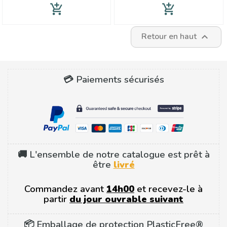
base
add_shopping_cart
add_shopping_cart
Retour en haut

💳 Paiements sécurisés
🚚 L'ensemble de notre catalogue est prêt à
être
livré
Commandez avant
14h00
et recevez-le à
partir
du jour ouvrable suivant
📦 Emballage de protection PlasticFree®