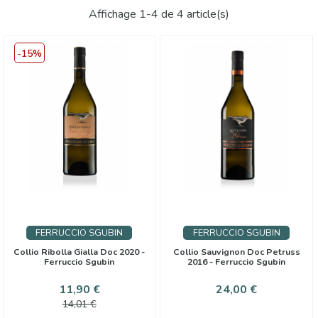
Affichage 1-4 de 4 article(s)
-15%
FERRUCCIO SGUBIN
FERRUCCIO SGUBIN
Collio Ribolla Gialla Doc 2020 -
Collio Sauvignon Doc Petruss
Ferruccio Sgubin
2016 - Ferruccio Sgubin
Prix
Prix
Prix
11,90 €
24,00 €
de
14,01 €
base