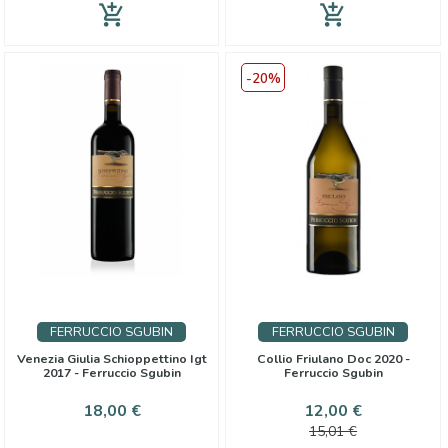
add_shopping_cart
add_shopping_cart
-20%
FERRUCCIO SGUBIN
FERRUCCIO SGUBIN
Venezia Giulia Schioppettino Igt
Collio Friulano Doc 2020 -
2017 - Ferruccio Sgubin
Ferruccio Sgubin
Prix
Prix
Prix
18,00 €
12,00 €
de
15,01 €