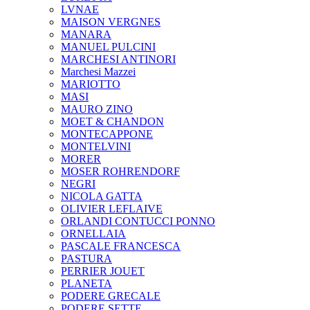
LVNAE
MAISON VERGNES
MANARA
MANUEL PULCINI
MARCHESI ANTINORI
Marchesi Mazzei
MARIOTTO
MASI
MAURO ZINO
MOET & CHANDON
MONTECAPPONE
MONTELVINI
MORER
MOSER ROHRENDORF
NEGRI
NICOLA GATTA
OLIVIER LEFLAIVE
ORLANDI CONTUCCI PONNO
ORNELLAIA
PASCALE FRANCESCA
PASTURA
PERRIER JOUET
PLANETA
PODERE GRECALE
PODERE SETTE