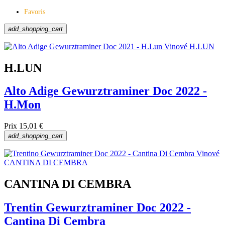
Quand le boire
Favoris
Apéritif
add_shopping_cart
Dîner de poisson
Soirée détente
Soirée romantique
H.LUN
Particularités
Alto Adige Gewurztraminer Doc 2022 -
Artisan
H.Mon
Fruité
Prix
15,01 €
Tags
add_shopping_cart
Bonbons
Exclusif
Favoris
CANTINA DI CEMBRA
Voir les Produits
13
Trentin Gewurztraminer Doc 2022 -
Cantina Di Cembra