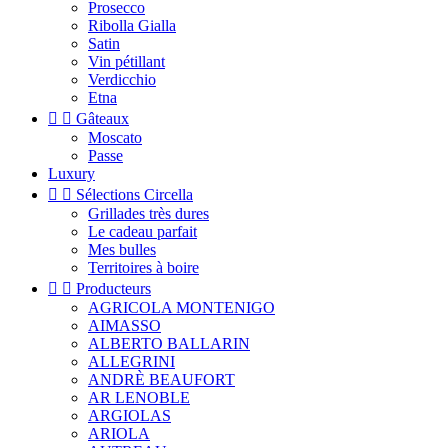
Prosecco
Ribolla Gialla
Satin
Vin pétillant
Verdicchio
Etna


Gâteaux
Moscato
Passe
Luxury


Sélections Circella
Grillades très dures
Le cadeau parfait
Mes bulles
Territoires à boire


Producteurs
AGRICOLA MONTENIGO
AIMASSO
ALBERTO BALLARIN
ALLEGRINI
ANDRÈ BEAUFORT
AR LENOBLE
ARGIOLAS
ARIOLA