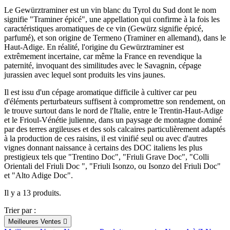
Effacer les filtres
Le Gewürztraminer est un vin blanc du Tyrol du Sud dont le nom
signifie "Traminer épicé", une appellation qui confirme à la fois les
Typologie
caractéristiques aromatiques de ce vin (Gewürz signifie épicé,
parfumé), et son origine de Termeno (Traminer en allemand), dans le
Gewurztraminer
Haut-Adige. En réalité, l'origine du Gewürztraminer est
extrêmement incertaine, car même la France en revendique la
Prix
paternité, invoquant des similitudes avec le Savagnin, cépage
jurassien avec lequel sont produits les vins jaunes.
€
€
Il est issu d'un cépage aromatique difficile à cultiver car peu
d'éléments perturbateurs suffisent à compromettre son rendement, on
Promotions
le trouve surtout dans le nord de l'Italie, entre le Trentin-Haut-Adige
et le Frioul-Vénétie julienne, dans un paysage de montagne dominé
Promotions
par des terres argileuses et des sols calcaires particulièrement adaptés
à la production de ces raisins, il est vinifié seul ou avec d'autres
vignes donnant naissance à certains des DOC italiens les plus
Région
prestigieux tels que "Trentino Doc", "Friuli Grave Doc", "Colli
Orientali del Friuli Doc ", "Friuli Isonzo, ou Isonzo del Friuli Doc"
Alsace
et "Alto Adige Doc".
Frioul Vénétie Julienne
Trentin Haut Adige
Il y a 13 produits.
Couleur
Trier par :
Meilleures Ventes
