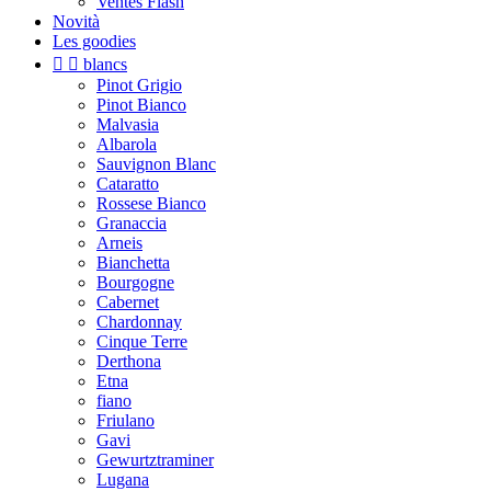
Ventes Flash
Novità
Les goodies


blancs
Pinot Grigio
Pinot Bianco
Malvasia
Albarola
Sauvignon Blanc
Cataratto
Rossese Bianco
Granaccia
Arneis
Bianchetta
Bourgogne
Cabernet
Chardonnay
Cinque Terre
Derthona
Etna
fiano
Friulano
Gavi
Gewurtztraminer
Lugana