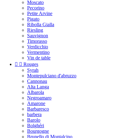
Moscato
Pecorino
Petite Arvine
Pigato
Ribolla Gialla
Riesling
Sauvignon
Timorasso
Verdicchio
Vermentino
Vin de table


Rouges
Syrah
Montepulciano d'abruzzo
Cannonau
Alta Langa
Albarola
Negroamaro
Amarone
Barbaresco
barbera
Barolo
Bolghéri
Bourgogne
Brunello di Montalcino