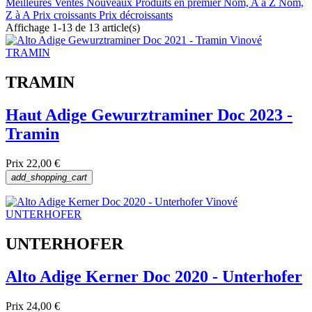
Jaune
Meilleures Ventes
Nouveaux Produits en premier
Nom, A à Z
Nom,
Z à A
Prix croissants
Prix décroissants
Affichage 1-13 de 13 article(s)
Fabricants
TRAMIN
village
Italie
Haut Adige Gewurztraminer Doc 2023 -
La France
Tramin
Cépage
Prix
22,00 €
add_shopping_cart
Gewurztraminer
Kerner
Traminer
Nom
UNTERHOFER
DOC
Alto Adige Kerner Doc 2020 - Unterhofer
DOP
IGT
Prix
24,00 €