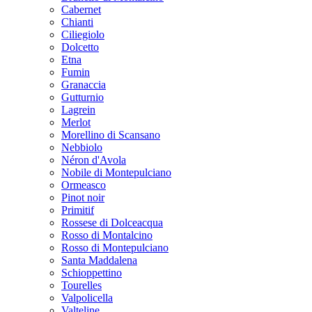
Cabernet
Chianti
Ciliegiolo
Dolcetto
Etna
Fumin
Granaccia
Gutturnio
Lagrein
Merlot
Morellino di Scansano
Nebbiolo
Néron d'Avola
Nobile di Montepulciano
Ormeasco
Pinot noir
Primitif
Rossese di Dolceacqua
Rosso di Montalcino
Rosso di Montepulciano
Santa Maddalena
Schioppettino
Tourelles
Valpolicella
Valteline