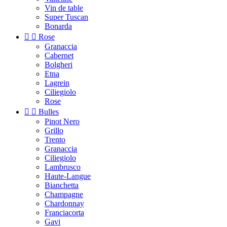
Vin de table
Super Tuscan
Bonarda


Rose
Granaccia
Cabernet
Bolgheri
Etna
Lagrein
Ciliegiolo
Rose


Bulles
Pinot Nero
Grillo
Trento
Granaccia
Ciliegiolo
Lambrusco
Haute-Langue
Bianchetta
Champagne
Chardonnay
Franciacorta
Gavi