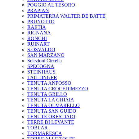
POGGIO AL TESORO
PRAPIAN
PRIMATERRA WALTER DE BATTE'
PRUNOTTO
RAETIA
RIGNANA
RONCHI
RUINART
S.OSVALDO
SAN MARZANO
Selezioni Circella
SPECOGNA
STEINHAUS
TAITTINGER
TENUTA ANFOSSO
TENUTA CROCEDIMEZZO
TENUTA GRILLO
TENUTA LA GHIAIA
TENUTA OLMARELLO
TENUTA SAN GUIDO
TENUTE ORESTIADI
TERRE DI LEVANTE
TOBLAR
TORMARESCA
TORRE ALLE TOLFE