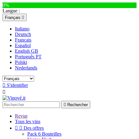
0%
Langue :
Français

Italiano
Deutsch
Français
Español
English GB
Português PT
Polski
Nederlands

S'identifier


Rechercher
Revue
Tous les vins


Des offres
Pack 6 Bouteilles