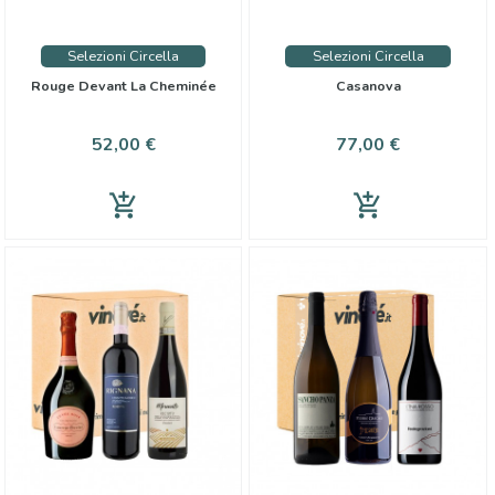
Selezioni Circella
Selezioni Circella
Rouge Devant La Cheminée
Casanova
Prix
Prix
52,00 €
77,00 €
add_shopping_cart
add_shopping_cart