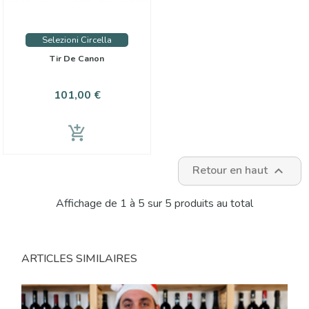
Selezioni Circella
Tir De Canon
Prix
101,00 €
add_shopping_cart
Retour en haut

Affichage de 1 à 5 sur 5 produits au total
ARTICLES SIMILAIRES