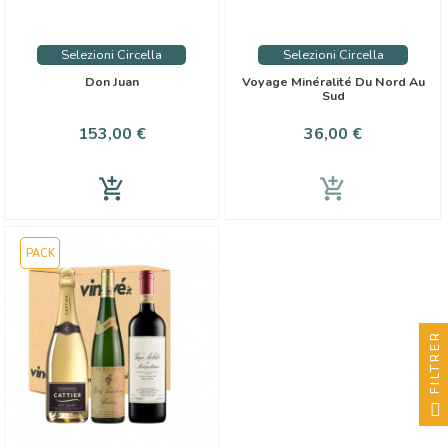
Selezioni Circella
Selezioni Circella
Don Juan
Voyage Minéralité Du Nord Au
Sud
Prix
Prix
153,00 €
36,00 €
add_shopping_cart
add_shopping_cart
PACK
FILTRER