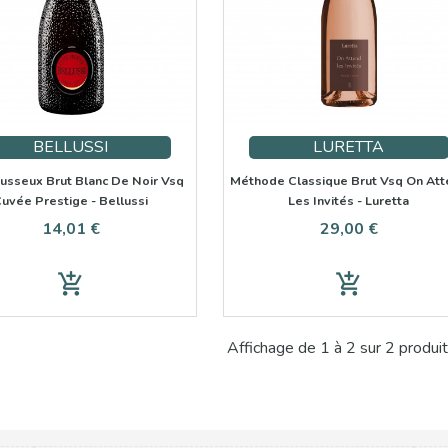
BELLUSSI
LURETTA
usseux Brut Blanc De Noir Vsq
Méthode Classique Brut Vsq On Att
uvée Prestige - Bellussi
Les Invités - Luretta
Prix
Prix
14,01 €
29,00 €
add_shopping_cart
add_shopping_cart
Affichage de 1 à 2 sur 2 produit