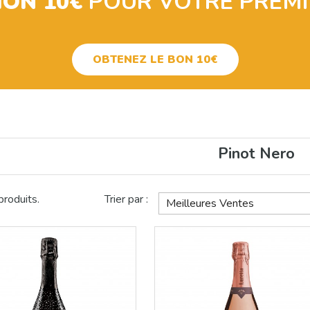
ION 10€
POUR VOTRE PREM
OBTENEZ LE BON 10€
Pinot Nero
 produits.
Trier par :
Meilleures Ventes