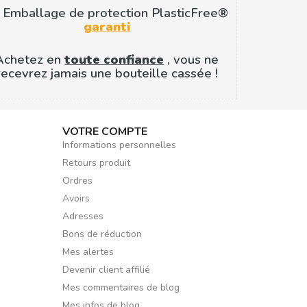
 Emballage de protection PlasticFree®
garanti
Achetez en
toute confiance
, vous ne
recevrez jamais une bouteille cassée !
VOTRE COMPTE
Informations personnelles
Retours produit
Ordres
Avoirs
Adresses
Bons de réduction
Mes alertes
Devenir client affilié
Mes commentaires de blog
Mes infos de blog