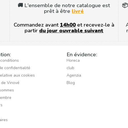
🚚 L'ensemble de notre catalogue est
📦
prêt à être
livré
Commandez avant
14h00
et recevez-le à
partir
du jour ouvrable suivant
tion:
En évidence:
 conditions
Horeca
de confidentialité
club
relative aux cookies
Agenzia
t de Vinové
Blog
 sommes
membre
rs
ires