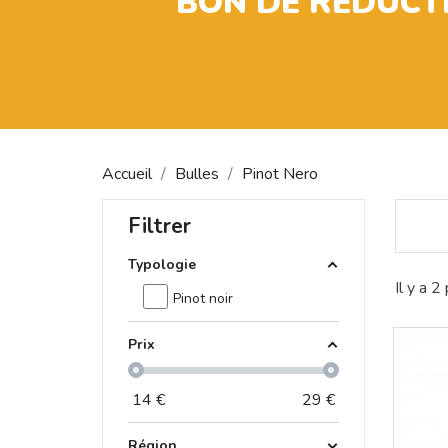
BON DE RÉDUCT
Accueil
Bulles
Pinot Nero
Filtrer
Typologie
Il y a 2
Pinot noir
Prix
14
€
29
€
Région