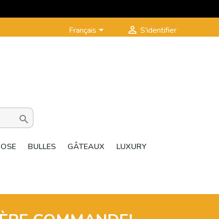


Français
S'identifier

ROSE
BULLES
GÂTEAUX
LUXURY