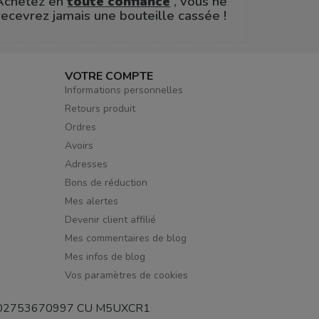
Achetez en
toute confiance
, vous ne
recevrez jamais une bouteille cassée !
VOTRE COMPTE
Informations personnelles
Retours produit
Ordres
Avoirs
Adresses
Bons de réduction
Mes alertes
Devenir client affilié
Mes commentaires de blog
Mes infos de blog
Vos paramètres de cookies
de TVA 02753670997 CU M5UXCR1