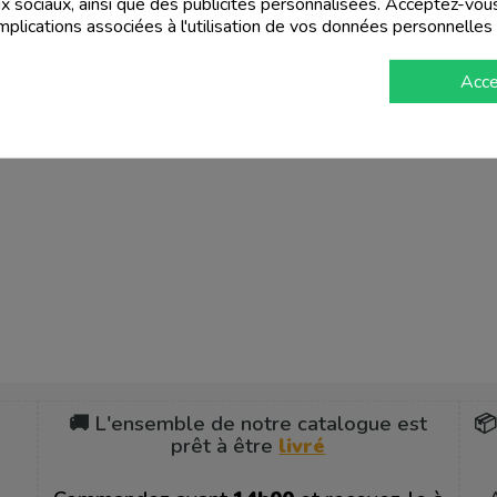
ux sociaux, ainsi que des publicités personnalisées. Acceptez-vou
implications associées à l'utilisation de vos données personnelles
Acce
🚚 L'ensemble de notre catalogue est
📦
prêt à être
livré