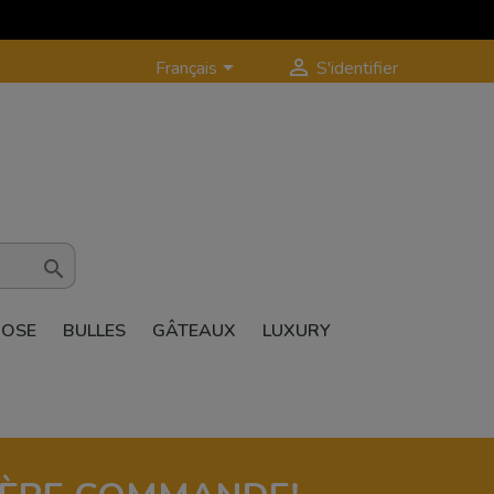


Français
S'identifier

ROSE
BULLES
GÂTEAUX
LUXURY