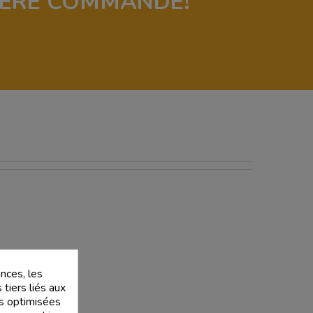
IÈRE COMMANDE!
nces, les
 tiers liés aux
tés optimisées