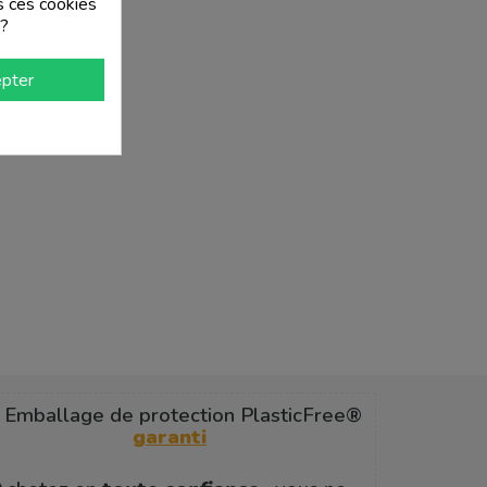
s ces cookies
 ?
pter
 Emballage de protection PlasticFree®
garanti