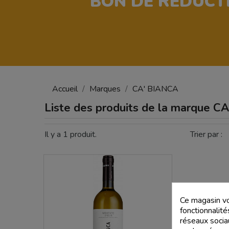
BON DE RÉDUCT
Accueil
Marques
CA' BIANCA
Liste des produits de la marque C
Il y a 1 produit.
Trier par :
Ce magasin vo
fonctionnalité
réseaux sociau