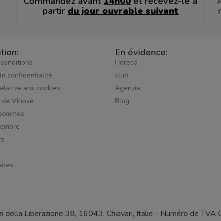
Commandez avant
14h00
et recevez-le à
partir
du jour ouvrable suivant
tion:
En évidence:
 conditions
Horeca
de confidentialité
club
relative aux cookies
Agenzia
t de Vinové
Blog
 sommes
membre
rs
ires
iri della Liberazione 38, 16043, Chiavari, Italie - Numéro 