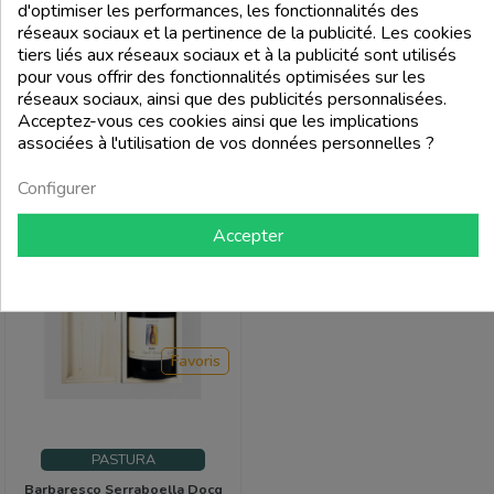
d'optimiser les performances, les fonctionnalités des
réseaux sociaux et la pertinence de la publicité. Les cookies
Prix
Prix
331,00 €
29,00 €
tiers liés aux réseaux sociaux et à la publicité sont utilisés
FILTRER
pour vous offrir des fonctionnalités optimisées sur les
réseaux sociaux, ainsi que des publicités personnalisées.
add_shopping_cart
add_shopping_cart
Acceptez-vous ces cookies ainsi que les implications
associées à l'utilisation de vos données personnelles ?
Configurer
Accepter
Favoris
PASTURA
Barbaresco Serraboella Docg