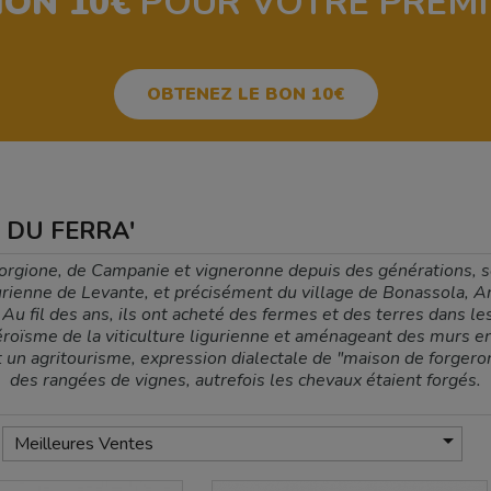
ION 10€
POUR VOTRE PREM
OBTENEZ LE BON 10€
CA DU FERRA'
Forgione, de Campanie et vigneronne depuis des générations, s
ligurienne de Levante, et précisément du village de Bonassola,
 Au fil des ans, ils ont acheté des fermes et des terres dans le
éroïsme de la viticulture ligurienne et aménageant des murs en 
t un agritourisme, expression dialectale de "maison de forgeron
des rangées de vignes, autrefois les chevaux étaient forgés.

Meilleures Ventes