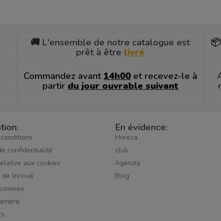
🚚 L'ensemble de notre catalogue est
📦
prêt à être
livré
Commandez avant
14h00
et recevez-le à
partir
du jour ouvrable suivant
tion:
En évidence:
 conditions
Horeca
de confidentialité
club
relative aux cookies
Agenzia
t de Vinové
Blog
 sommes
membre
rs