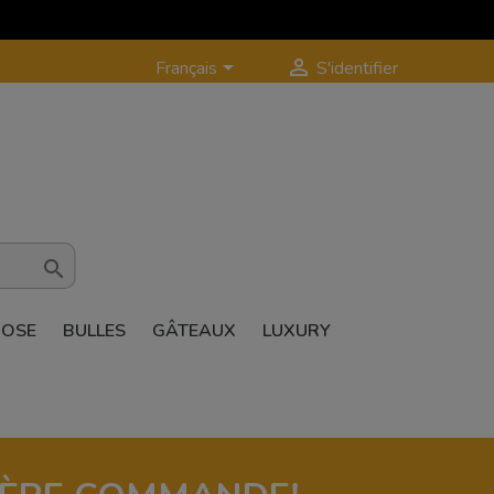


Français
S'identifier

ROSE
BULLES
GÂTEAUX
LUXURY