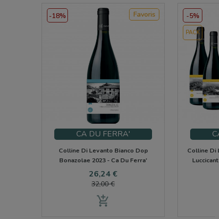
Favoris
-18%
-5%
PACK
CA DU FERRA'
C
Colline Di Levanto Bianco Dop
Colline Di
Bonazolae 2023 - Ca Du Ferra'
Luccicant
Prix
Prix
26,24 €
de
32,00 €
base
add_shopping_cart