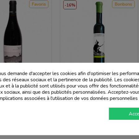
Favoris
Bonbons
-16%
us demande d'accepter les cookies afin d'optimiser les performa
s des réseaux sociaux et la pertinence de la publicité. Les cookies
A DU FERRA'
CA DU FERRA'
x et à la publicité sont utilisés pour vous offrir des fonctionnali
 Levanto Rosso Dop Ngilu'
Liguria Di Levante Passito Bianco Dop
ux sociaux, ainsi que des publicités personnalisées. Acceptez-vou
21 - Ca Du Ferra'
L'Intraprendinte 2018 Demi 0.375L - Ca
implications associées à l'utilisation de vos données personnelles
Du Ferra'
Prix
Prix
27,88 €
Prix
Prix
57,96 €
de
34,00 €
Acce
de
69,00 €
base
add_shopping_cart
base
add_shopping_cart