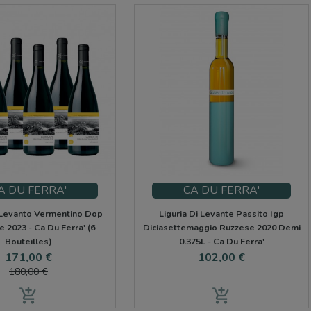
A DU FERRA'
CA DU FERRA'
 Levanto Vermentino Dop
Liguria Di Levante Passito Igp
e 2023 - Ca Du Ferra' (6
Diciasettemaggio Ruzzese 2020 Demi
Bouteilles)
0.375L - Ca Du Ferra'
Prix
Prix
Prix
171,00 €
102,00 €
de
180,00 €
base
add_shopping_cart
add_shopping_cart