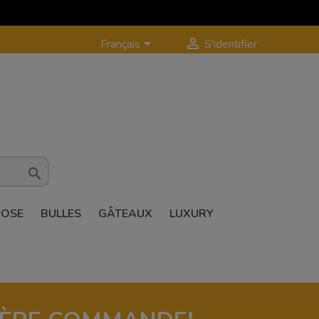


Français
S'identifier

ROSE
BULLES
GÂTEAUX
LUXURY