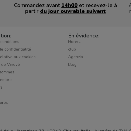
Commandez avant
14h00
et recevez-le à
partir
du jour ouvrable suivant
tion:
En évidence:
 conditions
Horeca
de confidentialité
club
relative aux cookies
Agenzia
t de Vinové
Blog
 sommes
membre
rs
ires