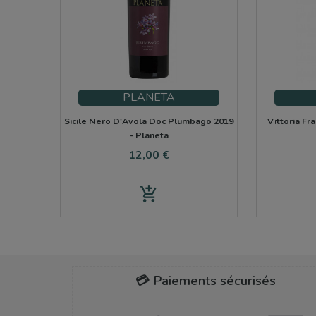
PLANETA
Sicile Nero D'Avola Doc Plumbago 2019
Vittoria Fr
- Planeta
Prix
12,00 €
add_shopping_cart
💳 Paiements sécurisés