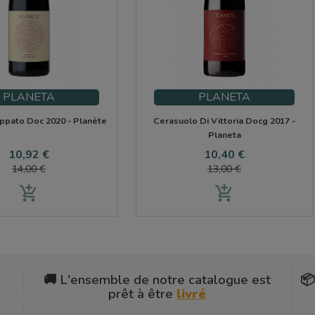
PLANETA
PLANETA
appato Doc 2020 - Planète
Cerasuolo Di Vittoria Docg 2017 -
Planeta
Prix
Prix
Prix
Prix
10,92 €
10,40 €
de
de
14,00 €
13,00 €
base
base
add_shopping_cart
add_shopping_cart
🚚 L'ensemble de notre catalogue est
📦
prêt à être
livré