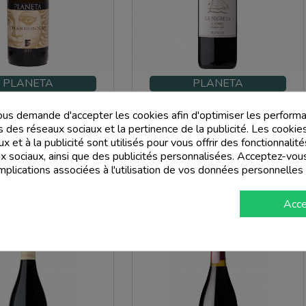
PLANETA
PLANETA
 Sicilia Menfi Doc 2022 -
Sicilia Rosso Doc La Segreta 2021 -
us demande d'accepter les cookies afin d'optimiser les performa
Planeta
Planeta
s des réseaux sociaux et la pertinence de la publicité. Les cookies
Prix
Prix
29,00 €
10,00 €
x et à la publicité sont utilisés pour vous offrir des fonctionnali
ux sociaux, ainsi que des publicités personnalisées. Acceptez-vou
implications associées à l'utilisation de vos données personnelles
add_shopping_cart
add_shopping_cart
Acce
-20%