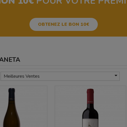
ION 10€
POUR VOTRE PREM
OBTENEZ LE BON 10€
PLANETA

Meilleures Ventes