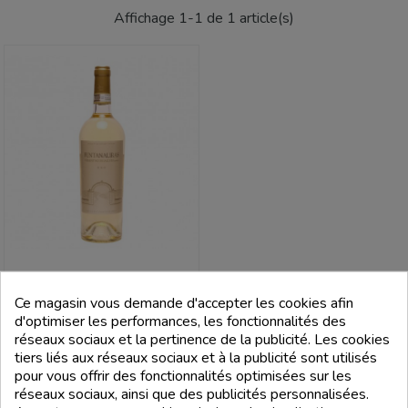
Affichage 1-1 de 1 article(s)
CANTINA DEL
Ce magasin vous demande d'accepter les cookies afin
VERMENTINO - MONTI
d'optimiser les performances, les fonctionnalités des
Vermentino Di Gallura Docg
réseaux sociaux et la pertinence de la publicité. Les cookies
Funtanaliras 2022 - Cantina Del
tiers liés aux réseaux sociaux et à la publicité sont utilisés
Vermentino - Monti
pour vous offrir des fonctionnalités optimisées sur les
Prix
15,99 €
réseaux sociaux, ainsi que des publicités personnalisées.