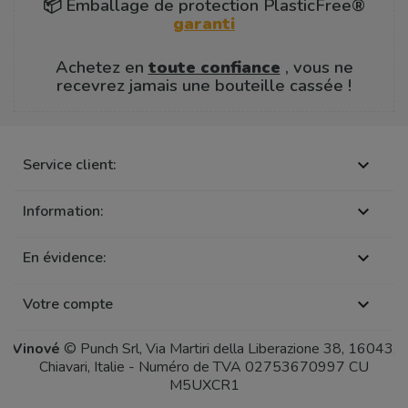
📦 Emballage de protection PlasticFree®
garanti
Achetez en
toute confiance
, vous ne
recevrez jamais une bouteille cassée !
Service client:

Information:

En évidence:

Votre compte

Vinové
© Punch Srl, Via Martiri della Liberazione 38, 16043,
Chiavari, Italie - Numéro de TVA 02753670997 CU
M5UXCR1