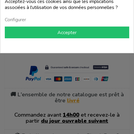
Acceptez-vous ces cookies ainsi que les implications
associées à l'utilisation de vos données personnelles ?
add_shopping_cart
Configurer
Retour en haut

Accepter
💳 Paiements sécurisés
🚚 L'ensemble de notre catalogue est prêt à
être
livré
Commandez avant
14h00
et recevez-le à
partir
du jour ouvrable suivant