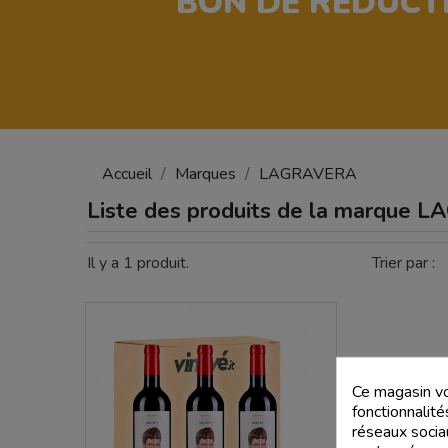
BON DE RÉDUCT
Accueil
Marques
LAGRAVERA
Liste des produits de la marque
Il y a 1 produit.
Trier par :
Ce magasin vo
fonctionnalité
réseaux sociau