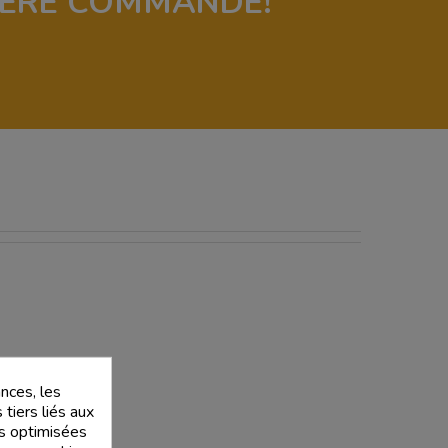
IÈRE COMMANDE!
nces, les
 tiers liés aux
tés optimisées