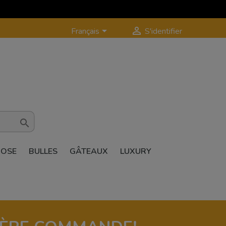


Français
S'identifier

ROSE
BULLES
GÂTEAUX
LUXURY