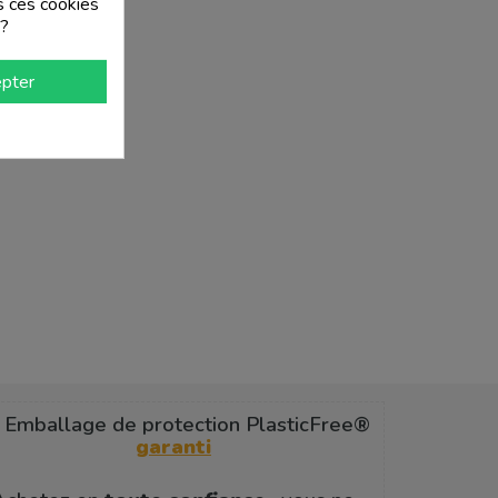
s ces cookies
 ?
pter
 Emballage de protection PlasticFree®
garanti