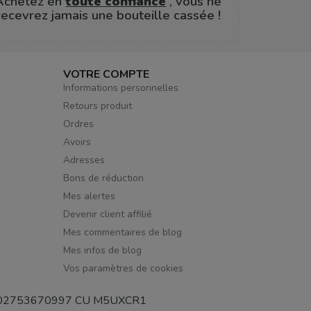
Achetez en
toute confiance
, vous ne
recevrez jamais une bouteille cassée !
VOTRE COMPTE
Informations personnelles
Retours produit
Ordres
Avoirs
Adresses
Bons de réduction
Mes alertes
Devenir client affilié
Mes commentaires de blog
Mes infos de blog
Vos paramètres de cookies
de TVA 02753670997 CU M5UXCR1