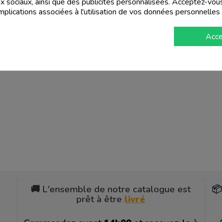
ux sociaux, ainsi que des publicités personnalisées. Acceptez-vou
implications associées à l'utilisation de vos données personnelles
Acce
🚚 L'ensemble de notre catalogue est
📦
prêt à être
livré