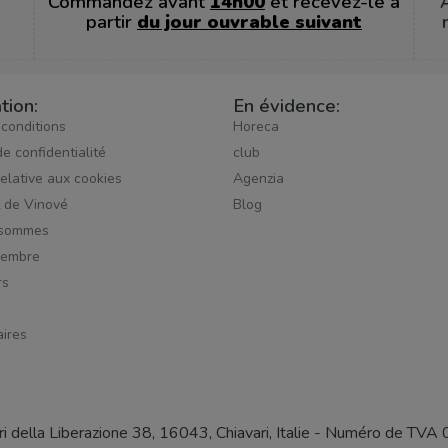
Commandez avant
14h00
et recevez-le à
partir
du jour ouvrable suivant
tion:
En évidence:
 conditions
Horeca
de confidentialité
club
relative aux cookies
Agenzia
t de Vinové
Blog
 sommes
membre
rs
ires
iri della Liberazione 38, 16043, Chiavari, Italie - Numéro 