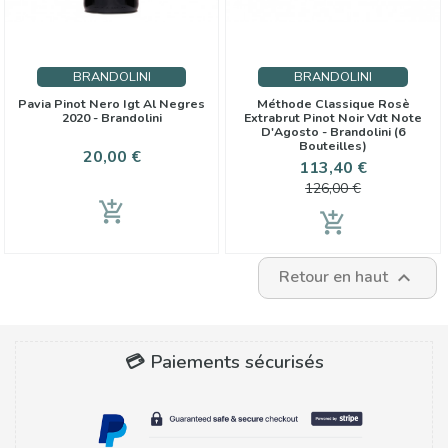
BRANDOLINI
BRANDOLINI
Pavia Pinot Nero Igt Al Negres
Méthode Classique Rosè
2020 - Brandolini
Extrabrut Pinot Noir Vdt Note
D'Agosto - Brandolini (6
Bouteilles)
Prix
20,00 €
Prix
Prix
113,40 €
de
126,00 €
base
add_shopping_cart
add_shopping_cart
Retour en haut

💳 Paiements sécurisés