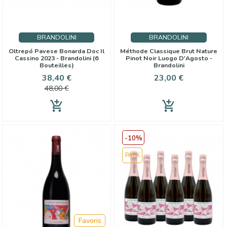
BRANDOLINI
BRANDOLINI
Oltrepó Pavese Bonarda Doc Il
Méthode Classique Brut Nature
Cassino 2023 - Brandolini (6
Pinot Noir Luogo D'Agosto -
Bouteilles)
Brandolini
Prix
Prix
Prix
38,40 €
23,00 €
de
48,00 €
base
add_shopping_cart
add_shopping_cart
-10%
PACK
Favoris