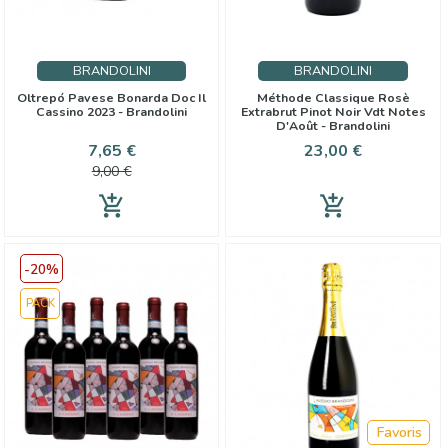
BRANDOLINI
BRANDOLINI
Oltrepó Pavese Bonarda Doc Il
Méthode Classique Rosè
Cassino 2023 - Brandolini
Extrabrut Pinot Noir Vdt Notes
D'Août - Brandolini
Prix
Prix
Prix
7,65 €
23,00 €
de
9,00 €
base
add_shopping_cart
add_shopping_cart
-20%
PACK
Favoris