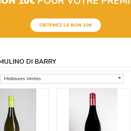
ION 10€
POUR VOTRE PREM
OBTENEZ LE BON 10€
IL MULINO DI BARRY

Meilleures Ventes