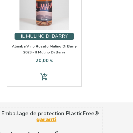
IL MULINO DI BARRY
Almaba Vino Rosato Mulino Di Barry
2023 - Il Mulino Di Barry
Prix
20,00 €
add_shopping_cart
 Emballage de protection PlasticFree®
garanti