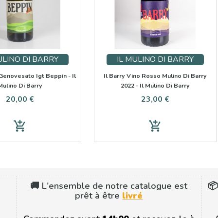
ULINO DI BARRY
IL MULINO DI BARRY
Genovesato Igt Beppin - Il
Il Barry Vino Rosso Mulino Di Barry
Mulino Di Barry
2022 - Il Mulino Di Barry
Prix
Prix
20,00 €
23,00 €
add_shopping_cart
add_shopping_cart
🚚 L'ensemble de notre catalogue est
📦
prêt à être
livré