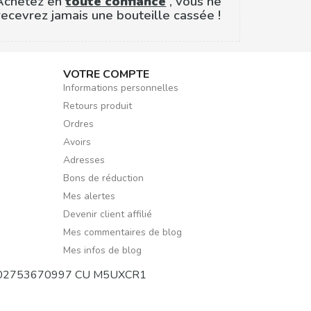
Achetez en
toute confiance
, vous ne
recevrez jamais une bouteille cassée !
VOTRE COMPTE
Informations personnelles
Retours produit
Ordres
Avoirs
Adresses
Bons de réduction
Mes alertes
Devenir client affilié
Mes commentaires de blog
Mes infos de blog
de TVA 02753670997 CU M5UXCR1