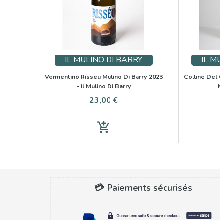
IL MULINO DI BARRY
IL M
Vermentino Risseu Mulino Di Barry 2023
Colline Del 
- Il Mulino Di Barry
Prix
23,00 €
add_shopping_cart
💳 Paiements sécurisés