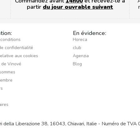
Commandez avant
14h00
et recevez-le à
partir
du jour ouvrable suivant
tion:
En évidence:
 conditions
Horeca
de confidentialité
club
relative aux cookies
Agenzia
t de Vinové
Blog
 sommes
membre
rs
ires
iri della Liberazione 38, 16043, Chiavari, Italie - Numéro 