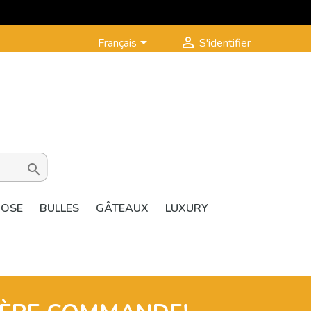


Français
S'identifier

ROSE
BULLES
GÂTEAUX
LUXURY