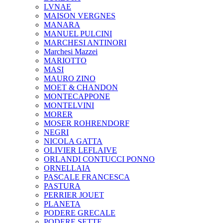
LVNAE
MAISON VERGNES
MANARA
MANUEL PULCINI
MARCHESI ANTINORI
Marchesi Mazzei
MARIOTTO
MASI
MAURO ZINO
MOET & CHANDON
MONTECAPPONE
MONTELVINI
MORER
MOSER ROHRENDORF
NEGRI
NICOLA GATTA
OLIVIER LEFLAIVE
ORLANDI CONTUCCI PONNO
ORNELLAIA
PASCALE FRANCESCA
PASTURA
PERRIER JOUET
PLANETA
PODERE GRECALE
PODERE SETTE