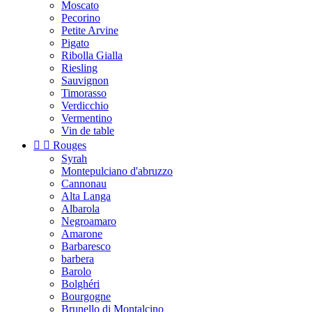
Moscato
Pecorino
Petite Arvine
Pigato
Ribolla Gialla
Riesling
Sauvignon
Timorasso
Verdicchio
Vermentino
Vin de table


Rouges
Syrah
Montepulciano d'abruzzo
Cannonau
Alta Langa
Albarola
Negroamaro
Amarone
Barbaresco
barbera
Barolo
Bolghéri
Bourgogne
Brunello di Montalcino