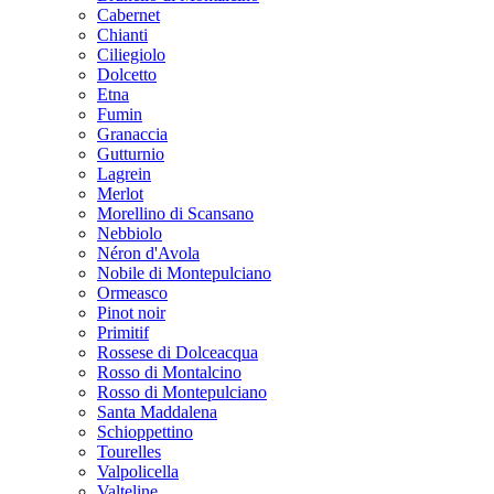
Cabernet
Chianti
Ciliegiolo
Dolcetto
Etna
Fumin
Granaccia
Gutturnio
Lagrein
Merlot
Morellino di Scansano
Nebbiolo
Néron d'Avola
Nobile di Montepulciano
Ormeasco
Pinot noir
Primitif
Rossese di Dolceacqua
Rosso di Montalcino
Rosso di Montepulciano
Santa Maddalena
Schioppettino
Tourelles
Valpolicella
Valteline