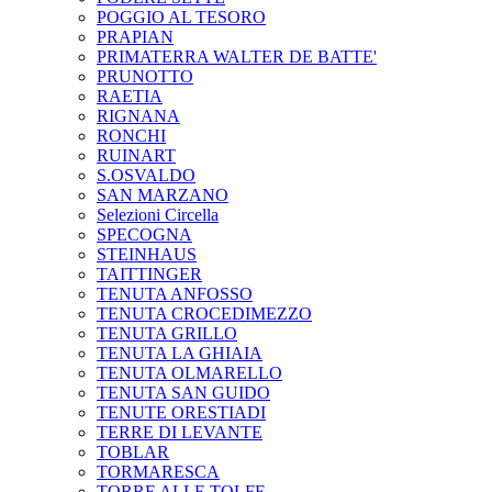
POGGIO AL TESORO
PRAPIAN
PRIMATERRA WALTER DE BATTE'
PRUNOTTO
RAETIA
RIGNANA
RONCHI
RUINART
S.OSVALDO
SAN MARZANO
Selezioni Circella
SPECOGNA
STEINHAUS
TAITTINGER
TENUTA ANFOSSO
TENUTA CROCEDIMEZZO
TENUTA GRILLO
TENUTA LA GHIAIA
TENUTA OLMARELLO
TENUTA SAN GUIDO
TENUTE ORESTIADI
TERRE DI LEVANTE
TOBLAR
TORMARESCA
TORRE ALLE TOLFE