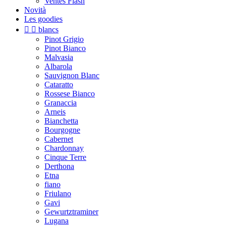
Ventes Flash
Novità
Les goodies


blancs
Pinot Grigio
Pinot Bianco
Malvasia
Albarola
Sauvignon Blanc
Cataratto
Rossese Bianco
Granaccia
Arneis
Bianchetta
Bourgogne
Cabernet
Chardonnay
Cinque Terre
Derthona
Etna
fiano
Friulano
Gavi
Gewurtztraminer
Lugana