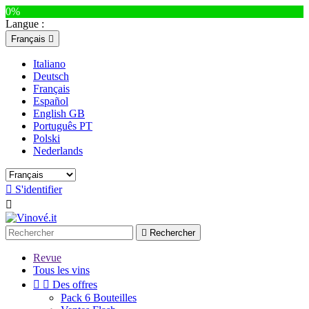
0%
Langue :
Français

Italiano
Deutsch
Français
Español
English GB
Português PT
Polski
Nederlands

S'identifier


Rechercher
Revue
Tous les vins


Des offres
Pack 6 Bouteilles