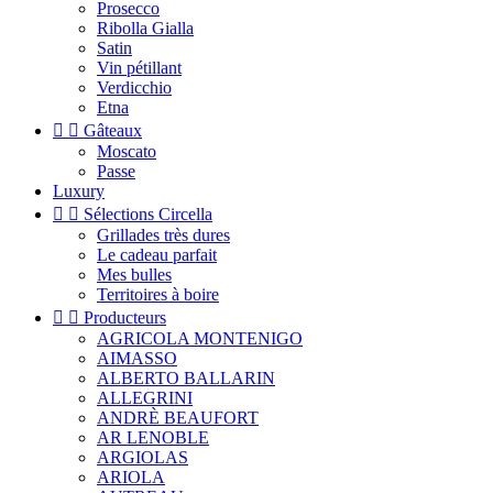
Prosecco
Ribolla Gialla
Satin
Vin pétillant
Verdicchio
Etna


Gâteaux
Moscato
Passe
Luxury


Sélections Circella
Grillades très dures
Le cadeau parfait
Mes bulles
Territoires à boire


Producteurs
AGRICOLA MONTENIGO
AIMASSO
ALBERTO BALLARIN
ALLEGRINI
ANDRÈ BEAUFORT
AR LENOBLE
ARGIOLAS
ARIOLA