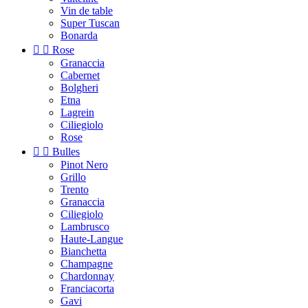
Vin de table
Super Tuscan
Bonarda


Rose
Granaccia
Cabernet
Bolgheri
Etna
Lagrein
Ciliegiolo
Rose


Bulles
Pinot Nero
Grillo
Trento
Granaccia
Ciliegiolo
Lambrusco
Haute-Langue
Bianchetta
Champagne
Chardonnay
Franciacorta
Gavi