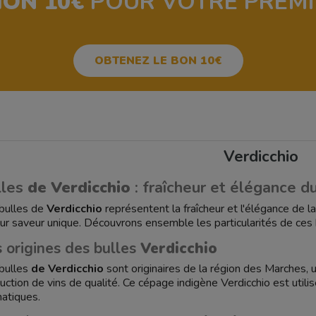
ION 10€
POUR VOTRE PREM
OBTENEZ LE BON 10€
Verdicchio
lles
de Verdicchio
: fraîcheur et élégance d
bulles de
Verdicchio
représentent la fraîcheur et l'élégance de la
eur saveur unique. Découvrons ensemble les particularités de ces b
 origines des bulles
Verdicchio
bulles
de Verdicchio
sont originaires de la région des Marches, un
uction de vins de qualité. Ce cépage indigène Verdicchio est utilis
atiques.