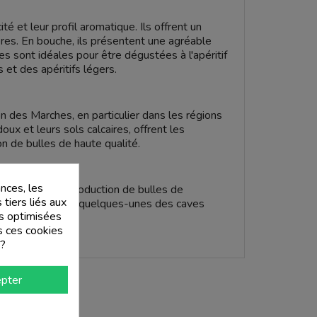
ité et leur profil aromatique. Ils offrent un
ères. En bouche, ils présentent une agréable
les sont idéales pour être dégustées à l'apéritif
et des apéritifs légers.
n des Marches, en particulier dans les régions
oux et leurs sols calcaires, offrent les
on de bulles de haute qualité.
nces, les
 passion à la production de bulles de
 tiers liés aux
nnara ne sont que quelques-unes des caves
tés optimisées
icchio.
s ces cookies
 ?
rdicchio
, rendez-vous sur le site
vinove.it
.
rovenant des meilleures caves, prêtes à être
pter
