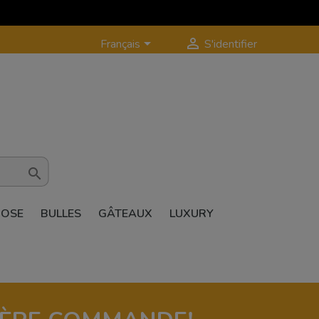


Français
S'identifier

ROSE
BULLES
GÂTEAUX
LUXURY