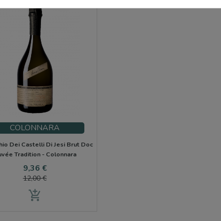
COLONNARA
hio Dei Castelli Di Jesi Brut Doc
vée Tradition - Colonnara
Prix
Prix
9,36 €
de
12,00 €
base
add_shopping_cart