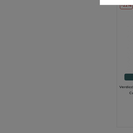
-22%
Verdicc
Cu