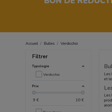
BON DE RÉDUCT
Accueil
Bulles
Verdicchio
Filtrer
Bu
Typologie
Les 
Verdicchio
et l
Prix
Les
Les 
9
€
10
€
prod
arom