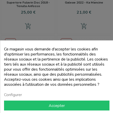
Superiore Fulavin Doc 2018 -
Galeae 2022 - Ka Mancine
Tenuta Anfosso
Prix
Prix
25,00 €
21,00 €
add_shopping_cart
add_shopping_cart
-22%
-22%
Ce magasin vous demande d'accepter les cookies afin
PACK
d'optimiser les performances, les fonctionnalités des
réseaux sociaux et la pertinence de la publicité. Les cookies
tiers liés aux réseaux sociaux et à la publicité sont utilisés
FILTRER
pour vous offrir des fonctionnalités optimisées sur les
réseaux sociaux, ainsi que des publicités personnalisées.
Acceptez-vous ces cookies ainsi que les implications
Favoris
associées à l'utilisation de vos données personnelles ?
Configurer
Accepter
TENUTA ANFOSSO
E PRIE
Rossese Di Dolceacqua
Rossese Di Dolceacqua Pini Doc