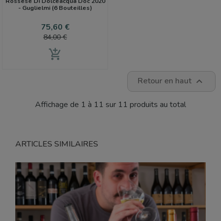
Rossese Di Dolceacqua Doc 2020
- Guglielmi (6 Bouteilles)
Prix
Prix
75,60 €
de
84,00 €
base
add_shopping_cart
Retour en haut

Affichage de 1 à 11 sur 11 produits au total
ARTICLES SIMILAIRES