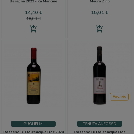
Beragna 2023 - Ka Mancine
Mauro Zino
Prix
Prix
Prix
14,40 €
15,01 €
de
18,00 €
base
add_shopping_cart
add_shopping_cart
Favoris
GUGLIELMI
TENUTA ANFOSSO
Rossese Di Dolceacqua Doc 2020
Rossese Di Dolceacqua Doc