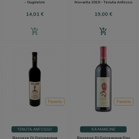
- Guglielmi
Novanta 2019 - Tenuta Anfosso
Prix
Prix
14,01 €
19,00 €
add_shopping_cart
add_shopping_cart
Favoris
Favoris
TENUTA ANFOSSO
KA MANCINE
Rossese Di Dolceacqua
Rossese Di Dolceacqua Doc