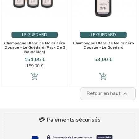
LE GUEDARD
LE GUEDARD
Champagne Blanc De Noirs Zéro
Champagne Blanc De Noirs Zéro
Dosage - Le Guédard (Pack De 3
Dosage - Le Guédard
Bouteilles)
Prix
Prix
Prix
151,05 €
53,00 €
de
159,00 €
base
add_shopping_cart
add_shopping_cart
Retour en haut

💳 Paiements sécurisés