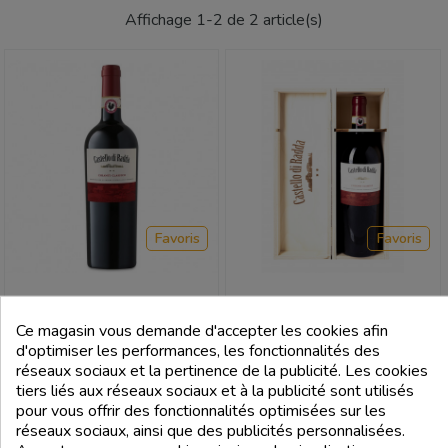
Affichage 1-2 de 2 article(s)
Favoris
Favoris
Ce magasin vous demande d'accepter les cookies afin
CASTELLO DI RADDA
CASTELLO DI RADDA
d'optimiser les performances, les fonctionnalités des
Chianti Classico Docg 2019 -
Chianti Classico Docg 2018
réseaux sociaux et la pertinence de la publicité. Les cookies
Castello Di Radda
Magnum 1,5L - Castello Di Radda
tiers liés aux réseaux sociaux et à la publicité sont utilisés
Prix
Prix
18,00 €
55,00 €
pour vous offrir des fonctionnalités optimisées sur les
réseaux sociaux, ainsi que des publicités personnalisées.