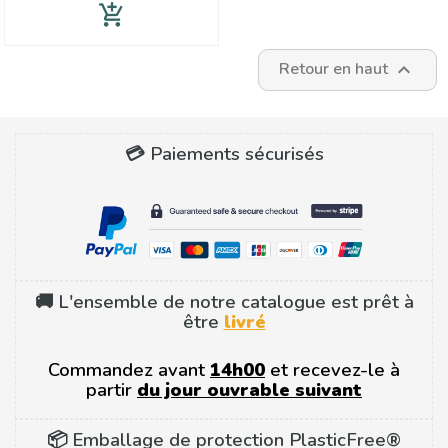
add_shopping_cart
Retour en haut

💳 Paiements sécurisés
🚚 L'ensemble de notre catalogue est prêt à
être
livré
Commandez avant
14h00
et recevez-le à
partir
du jour ouvrable suivant
📦 Emballage de protection PlasticFree®