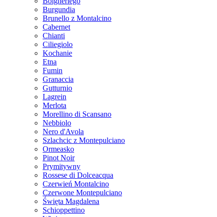
Bolgheriego
Burgundia
Brunello z Montalcino
Cabernet
Chianti
Ciliegiolo
Kochanie
Etna
Fumin
Granaccia
Gutturnio
Lagrein
Merlota
Morellino di Scansano
Nebbiolo
Nero d'Avola
Szlachcic z Montepulciano
Ormeasko
Pinot Noir
Prymitywny
Rossese di Dolceacqua
Czerwień Montalcino
Czerwone Montepulciano
Święta Magdalena
Schioppettino