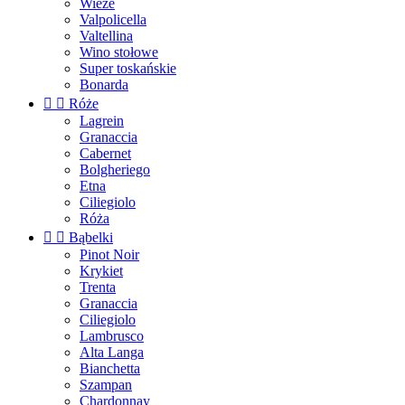
Wieże
Valpolicella
Valtellina
Wino stołowe
Super toskańskie
Bonarda


Róże
Lagrein
Granaccia
Cabernet
Bolgheriego
Etna
Ciliegiolo
Róża


Bąbelki
Pinot Noir
Krykiet
Trenta
Granaccia
Ciliegiolo
Lambrusco
Alta Langa
Bianchetta
Szampan
Chardonnay