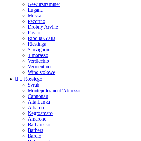
Gewurztraminer
Lugana
Muskat
Pecorino
Drobny Arvine
Pigato
Ribolla Gialla
Rieslinga
Sauvignon
Timorasso
Verdicchio
Vermentino
Wino stołowe


Rossiego
Syrah
Montepulciano d’Abruzzo
Cannonau
Alta Langa
Albaroli
Negroamaro
Amarone
Barbaresko
Barbera
Barolo