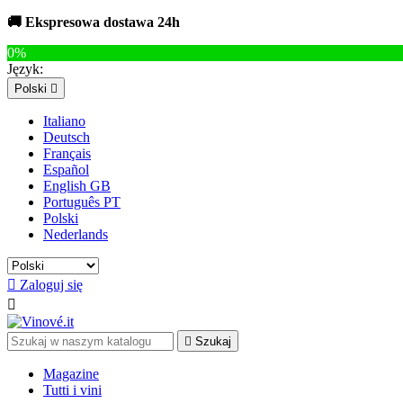
🚚 Ekspresowa dostawa 24h
0%
Język:
Polski

Italiano
Deutsch
Français
Español
English GB
Português PT
Polski
Nederlands

Zaloguj się


Szukaj
Magazine
Tutti i vini