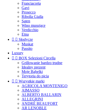
Franciacorta
Gavi
Prosecco
Ribolla Gialla
Saten
Wino musujące
Verdicchio
Etna


Słodycze
Muskat
Passito
Luxury


BOX Selezioni Circella
Grillowanie bardzo trudne
Idealny prezent
Moje Bąbelki
Terytoria do picia


Wszystkie marki
AGRICOLA MONTENIGO
AIMASSO
ALBERTO BALLARIN
ALLEGRINI
ANDRÈ BEAUFORT
AR LENOBLE