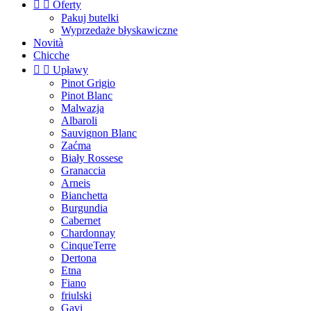


Oferty
Pakuj butelki
Wyprzedaże błyskawiczne
Novità
Chicche


Upławy
Pinot Grigio
Pinot Blanc
Malwazja
Albaroli
Sauvignon Blanc
Zaćma
Biały Rossese
Granaccia
Arneis
Bianchetta
Burgundia
Cabernet
Chardonnay
CinqueTerre
Dertona
Etna
Fiano
friulski
Gavi