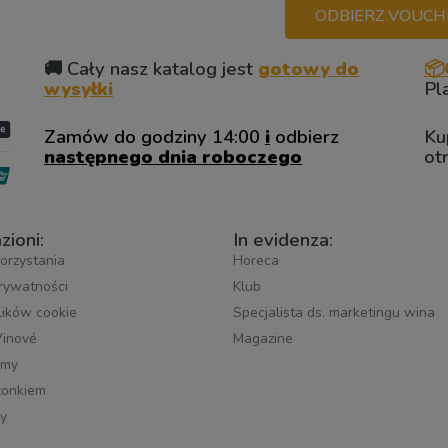
ODBIERZ VOUCHER
🚚 Cały nasz katalog jest
gotowy do
📦
wysyłki
Pl
Zamów do godziny 14:00
i
odbierz
Ku
następnego dnia roboczego
ot
zioni:
In evidenza:
orzystania
Horeca
prywatności
Klub
plików cookie
Specjalista ds. marketingu wina
Vinové
Magazine
śmy
łonkiem
y