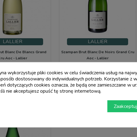
LALLIER
LALLIER
ut Blanc De Blancs Grand
Szampan Brut Blanc De Noirs Grand Cru
ru Aoc - Lallier
Aoc - Lallier
Cena
Cena
Cena
50,40 €
49,00 €
podstawowa
ryna wykorzystuje pliki cookies w celu świadczenia usług na naj
63,00 €
sposób dostosowany do indywidualnych potrzeb. Korzystanie z w
add_shopping_cart
add_shopping_cart
eń dotyczących cookies oznacza, że będą one zamieszczane w ur
li nie akceptujesz opuść tę stronę internetową.
Zaakceptuj