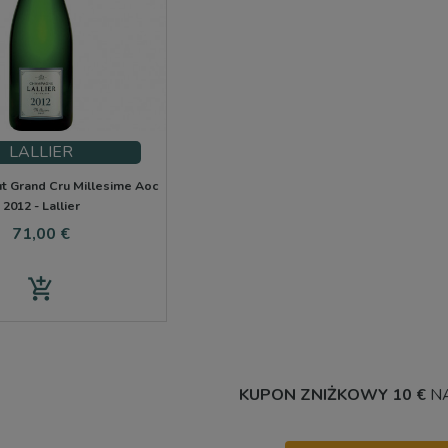
LALLIER
t Grand Cru Millesime Aoc
2012 - Lallier
Cena
71,00 €
add_shopping_cart
KUPON ZNIŻKOWY 10 €
NA