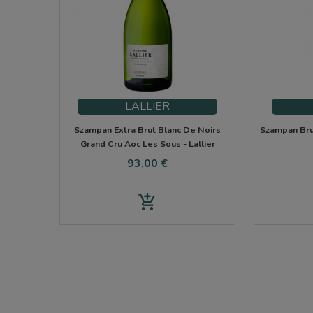
LALLIER
Szampan Extra Brut Blanc De Noirs
Szampan Bru
Grand Cru Aoc Les Sous - Lallier
Cena
93,00 €
add_shopping_cart