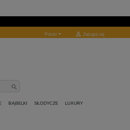


Polski
Zaloguj się

E
BĄBELKI
SŁODYCZE
LUXURY