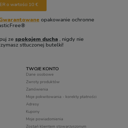
 o wartości 10 €
Gwarantowane
opakowanie ochronne
asticFree®
puj ze
spokojem ducha
, nigdy nie
rzymasz stłuczonej butelki!
TWOJE KONTO
Dane osobowe
Zwroty produktów
Zamówienia
Moje pokwitowania - korekty płatności
Adresy
Kupony
Moje powiadomienia
Zostań klientem stowarzyszonym