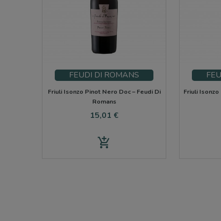
FEUDI DI ROMANS
FEU
Friuli Isonzo Pinot Nero Doc – Feudi Di
Friuli Isonzo
Romans
Cena
15,01 €
add_shopping_cart