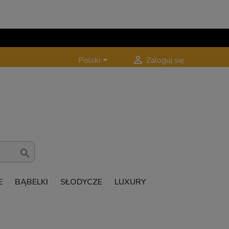


Polski
Zaloguj się

E
BĄBELKI
SŁODYCZE
LUXURY