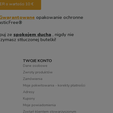
 o wartości 10 €
Gwarantowane
opakowanie ochronne
asticFree®
puj ze
spokojem ducha
, nigdy nie
rzymasz stłuczonej butelki!
TWOJE KONTO
Dane osobowe
Zwroty produktów
Zamówienia
Moje pokwitowania - korekty płatności
Adresy
Kupony
Moje powiadomienia
Zostań klientem stowarzyszonym