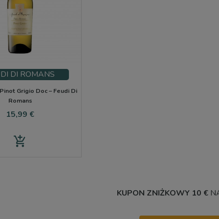
DI DI ROMANS
 Pinot Grigio Doc – Feudi Di
Romans
Cena
15,99 €
add_shopping_cart
KUPON ZNIŻKOWY 10 €
NA