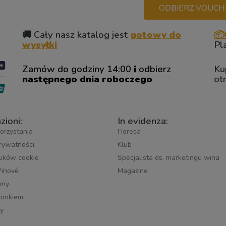
ODBIERZ VOUCHER
🚚 Cały nasz katalog jest
gotowy do
📦
wysyłki
Pl
Zamów do godziny 14:00
i
odbierz
Ku
następnego dnia roboczego
ot
zioni:
In evidenza:
orzystania
Horeca
prywatności
Klub
plików cookie
Specjalista ds. marketingu wina
Vinové
Magazine
śmy
łonkiem
y