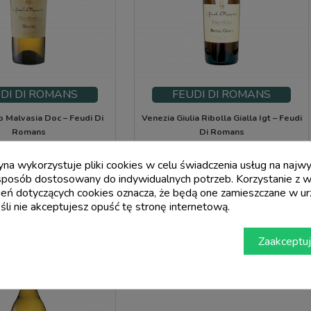
DI DI ROMANS
FEUDI DI ROMANS
zo Malvasia Doc – Feudi Di
Venezia Giulia Ribolla Gialla Igt – Feudi
Romans
Di Romans
Cena
Cena
15,01 €
15,99 €
ryna wykorzystuje pliki cookies w celu świadczenia usług na naj
sposób dostosowany do indywidualnych potrzeb. Korzystanie z w
add_shopping_cart
add_shopping_cart
eń dotyczących cookies oznacza, że będą one zamieszczane w ur
li nie akceptujesz opuść tę stronę internetową.
Zaakceptuj